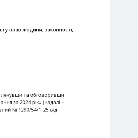
исту прав людини, законності,
озглянувши та обговоривши
ння за 2024 рік» (надалі –
ний № 1290/54/1-25 від