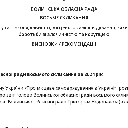
ВОЛИНСЬКА ОБЛАСНА РАДА
ВОСЬМЕ СКЛИКАННЯ
путатської діяльності, місцевого самоврядування, зах
боротьби зі злочинністю та корупцією
ВИСНОВКИ / РЕКОМЕНДАЦІЇ
асної ради восьмого скликання за 2024 рік
кону України «Про місцеве самоврядування в Україні», р
о звіт голови Волинської обласної ради восьмого склика
ою Волинської обласної ради Григорієм Недопадом (вхід