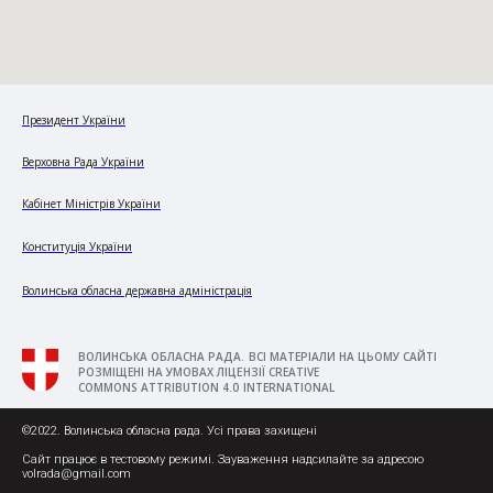
Президент України
Верховна Рада України
Кабінет Міністрів України
Конституція України
Волинська обласна державна адміністрація
ВОЛИНСЬКА ОБЛАСНА РАДА. ВСІ МАТЕРІАЛИ НА ЦЬОМУ САЙТІ
РОЗМІЩЕНІ НА УМОВАХ ЛІЦЕНЗІЇ CREATIVE
COMMONS ATTRIBUTION 4.0 INTERNATIONAL
©2022. Волинська обласна рада. Усі права захищені
Сайт працює в тестовому режимі. Зауваження надсилайте за адресою
volrada@gmail.com