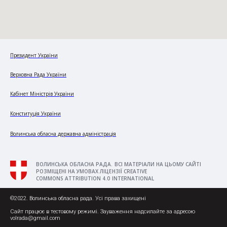
Президент України
Верховна Рада України
Кабінет Міністрів України
Конституція України
Волинська обласна державна адміністрація
ВОЛИНСЬКА ОБЛАСНА РАДА. ВСІ МАТЕРІАЛИ НА ЦЬОМУ САЙТІ
РОЗМІЩЕНІ НА УМОВАХ ЛІЦЕНЗІЇ CREATIVE
COMMONS ATTRIBUTION 4.0 INTERNATIONAL
©2022. Волинська обласна рада. Усі права захищені
Сайт працює в тестовому режимі. Зауваження надсилайте за адресою
volrada@gmail.com