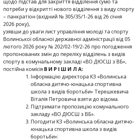
щодо підстав для закриття відділення сумо та
потреби у відкритті нового відділення з виду спорту
– панкратіон (вхідний № 305/35/1-26 від 26 січня
2026 року),
узявши до уваги лист управління молоді та спорту
Волинської обласної державної адміністрації від 05
лютого 2026 року № 202/02-19/2-26 про погодження
пропонованих змін до переліку відділень з видів
спорту в комунальному закладі «ВО ДЮСШ з ВБ»,
постійна комісія
В И Р І Ш И Л А:
Інформацію директора КЗ «Волинська
обласна дитячо-юнацька спортивна
школа з видів боротьби» Терешкевича
Віталія Петровича взяти до відома.
Підтримати пропозицію комунального
закладу «ВО ДЮСШ з ВБ».
Погодити КЗ «Волинська обласна дитячо-
юнацька спортивна школа з видів
боротьби»: