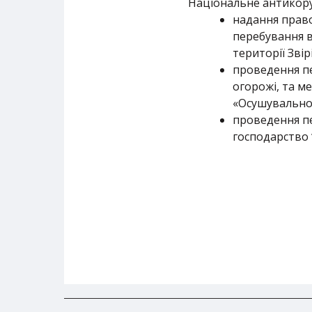
Національне антикору
надання право
перебування в
території Зві
проведення пе
огорожі, та м
«Осушувальної
проведення пе
господарство “