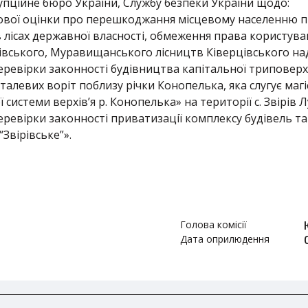
пційне бюро України, Службу безпеки України щодо:
вої оцінки про перешкоджання місцевому населенню пр
 лісах державної власності, обмеження права користува
рівського, Муравищанського лісництв Ківерцівського на
ревірки законності будівництва капітальної триповер
еталевих воріт поблизу річки Конопелька, яка слугує ма
 системи верхів’я р. Конопелька» на території с. Звірів
ревірки законності приватизації комплексу будівель т
Звірівське”».
Голова комісії
Дата оприлюдення