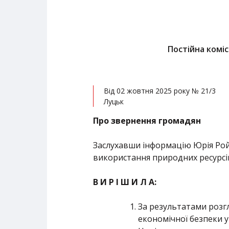
Постійна коміс
Від 02 жовтня 2025 року № 21/3
Луцьк
Про звернення громадян
Заслухавши інформацію Юрія Ройка
використання природних ресурсі
В И Р І Ш И Л А:
За результатами розгл
економічної безпеки у