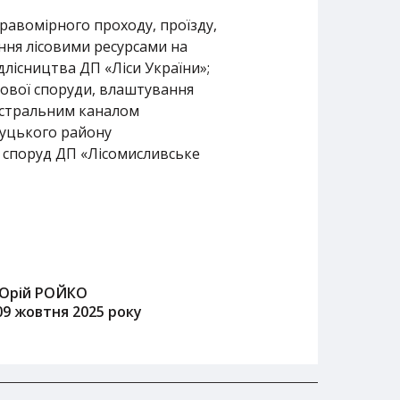
авомірного проходу, проїзду,
ння лісовими ресурсами на
длісництва ДП «Ліси України»;
хової споруди, влаштування
гістральним каналом
 Луцького району
а споруд ДП «Лісомисливське
Юрій РОЙКО
09 жовтня 2025 року