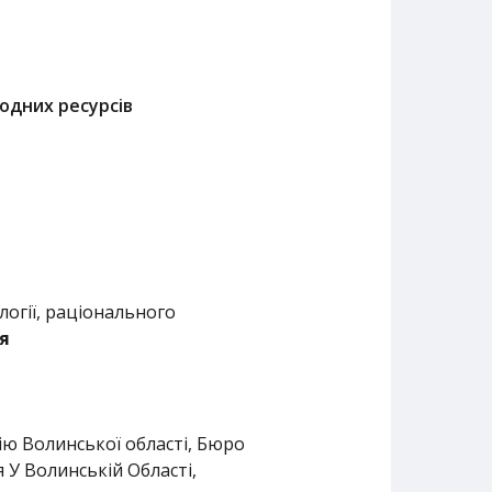
родних ресурсів
логії, раціонального
ія
ію Волинської області, Бюро
я У Волинській Області,