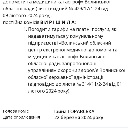
допомоги та медицини катастроф» Волинської
обласної ради (лист (вхідний № 429/17/1-24 від
09 лютого 2024 року),
постійна комісія
В И Р І Ш И Л А:
Погодити тарифи на платні послуги, які
надаватимуться у комунальному
підприємстві «Волинський обласний
центр екстреної медичної допомоги та
медицини катастроф» Волинської
обласної ради, запропоновані
управлінням охорони здоров`я Волинської
обласної державної адміністрації
(відповідно до листа № 314/11/2-24 від 01
лютого 2024 року).
Голова комісії
Ірина ГОРАВСЬКА
Дата оприлюдення
22 березня 2024 року