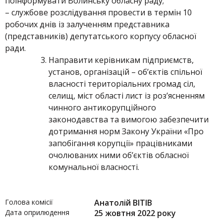
поінформувати Волинську обласну раду;
– службове розслідування провести в термін 10
робочих днів із залученням представника
(представників) депутатського корпусу обласної
ради.
Направити керівникам підприємств,
установ, організацій – об’єктів спільної
власності територіальних громад сіл,
селищ, міст області лист із роз’ясненням
чинного антикорупційного
законодавства та вимогою забезпечити
дотримання норм Закону України «Про
запобігання корупції» працівниками
очолюваних ними об’єктів обласної
комунальної власності.
Голова комісії
Анатолій ВІТІВ
Дата оприлюдення
25 жовтня 2022 року