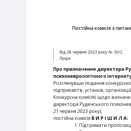
Постійна комісія з пита
Від 26 червня 2023 року № 30/2
Луцьк
Про призначення директора Р
психоневрологічного інтернат
Розглянувши подання конкурсної 
підприємств, установ, організацій
Конкурсна комісія) щодо визнач
директора Руденського психоневр
21 червня 2023 року),
постійна комісія
В И Р І Ш И Л А:
Підтримати пропозиці