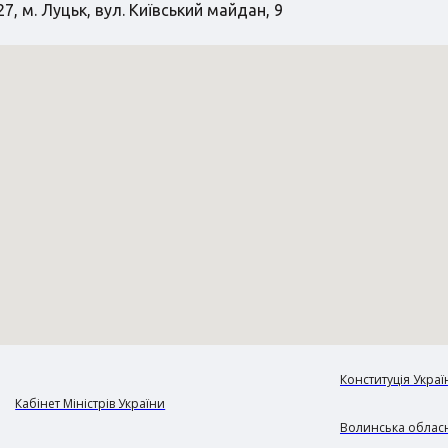
7, м. Луцьк, вул. Київський майдан, 9
Конституція Украї
Кабінет Міністрів України
Волинська обласн