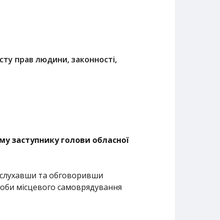
исту прав людини, законності,
му заступнику голови обласної
заслухавши та обговоривши
соби місцевого самоврядування