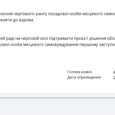
оєння чергового рангу посадової особи місцевого сам
 взяти до відома.
й раді на черговій сесії підтримати проєкт рішення об
дової особи місцевого самоврядування першому заступни
Голова комісії
Дата оприлюдення