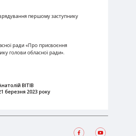
оврядування першому заступнику
ласної ради «Про присвоєння
ку голови обласної ради».
Анатолій ВІТІВ
21 березня 2023 року