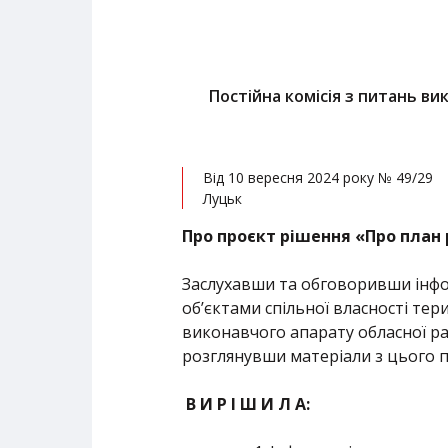
Постійна комісія з питань ви
Від 10 вересня 2024 року № 49/29
Луцьк
Про проєкт рішення «
Про план 
Заслухавши та обговоривши інфо
об’єктами спільної власності тер
виконавчого апарату обласної ра
розглянувши матеріали з цього 
В И Р І Ш И Л А: