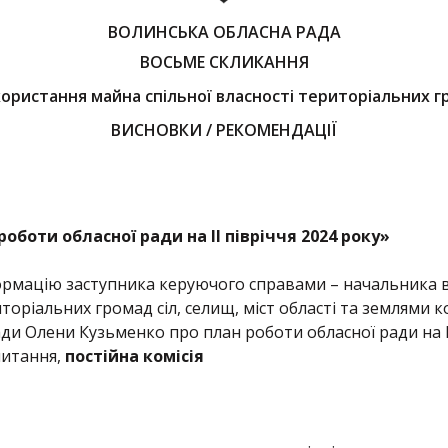
ВОЛИНСЬКА ОБЛАСНА РАДА
ВОСЬМЕ СКЛИКАННЯ
користання майна спільної власності територіальних гр
ВИСНОВКИ / РЕКОМЕНДАЦІЇ
роботи обласної ради на ІІ півріччя 2024 року
»
рмацію заступника керуючого справами – начальника ві
иторіальних громад сіл, селищ, міст області та землями 
ди Олени Кузьменко про план роботи обласної ради на ІІ
питання,
постійна комісія