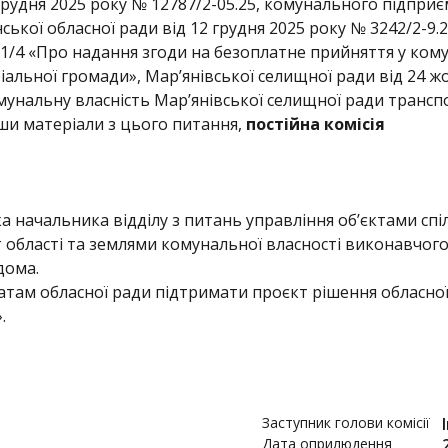
 грудня 2025 року № 12787/2-05.25, комунального підпр
ської обласної ради від 12 грудня 2025 року № 3242/2-9.
51/4 «Про надання згоди на безоплатне прийняття у ком
іальної громади», Мар’янівської селищної ради від 24 ж
мунальну власність Мар’янівської селищної ради трансп
ши матеріали з цього питання,
постійна комісія
 начальника відділу з питань управління об’єктами спі
ст області та землями комунальної власності виконавчог
дома.
там обласної ради підтримати проєкт рішення обласно
.
Заступник голови комісії
Дата оприлюдення