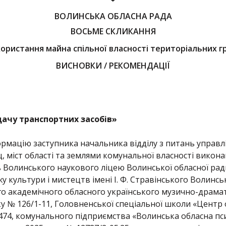
ВОЛИНСЬКА ОБЛАСНА РАДА
ВОСЬМЕ СКЛИКАННЯ
користання майна спільної власності територіальних гр
ВИСНОВКИ / РЕКОМЕНДАЦІЇ
дачу транспортних засобів»
мацію заступника начальника відділу з питань управлін
щ, міст області та землями комунальної власності викон
Волинського наукового ліцею Волинської обласної ради 
 культури і мистецтв імені І. Ф. Стравінського Волинськ
го академічного обласного українського музично-драмати
у № 126/1-11, Головненської спеціальної школи «Центр 
/474, комунального підприємства «Волинська обласна пс