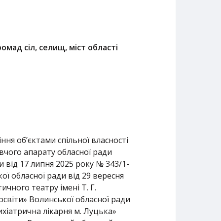
омад сіл, селищ, міст області
ня об’єктами спільної власності
авчого апарату обласної ради
від 17 липня 2025 року № 343/1-
ої обласної ради від 29 вересня
чного театру імені Т. Г.
освіти» Волинської обласної ради
ихіатрична лікарня м. Луцька»