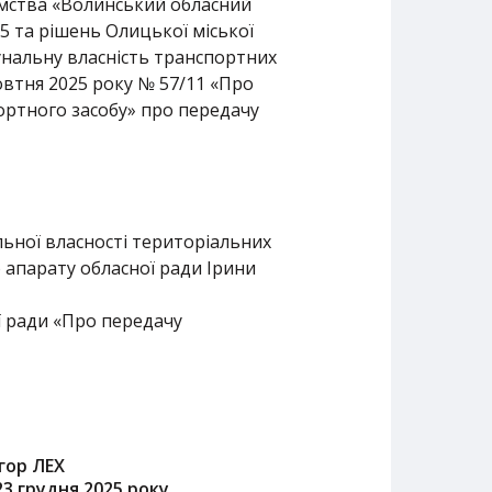
иємства «Волинський обласний
25 та рішень Олицької міської
унальну власність транспортних
овтня 2025 року № 57/11 «Про
ортного засобу» про передачу
льної власності територіальних
о апарату обласної ради Ірини
ї ради «Про передачу
Ігор ЛЕХ
23 грудня 2025 року