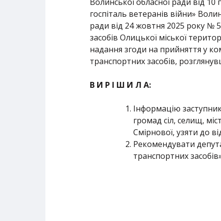
Волинської обласної ради від 10
госпіталь ветеранів війни» Волин
ради від 24 жовтня 2025 року № 
засобів Олицької міської територ
надання згоди на прийняття у ко
транспортних засобів, розглянув
В И Р І Ш И Л А:
Інформацію заступника
громад сіл, селищ, мі
Смірнової, узяти до ві
Рекомендувати депута
транспортних засобів»