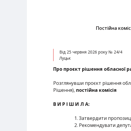
Постійна коміс
Від 25 червня 2026 року № 24/4
Луцьк
Про проєкт рішення обласної ра
Розглянувши проєкт рішення облас
Рішення),
постійна комісія
В И Р І Ш И Л А:
Затвердити пропозиції
Рекомендувати депута