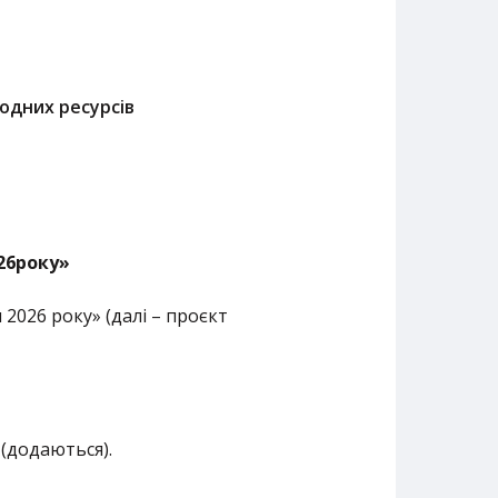
родних ресурсів
026року»
2026 року» (далі – проєкт
 (додаються).