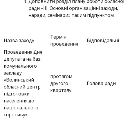
Доповнити розділ плану роботи обласної
ради «ІІІ. Основні організаційні заходи,
наради, семінари» таким підпунктом:
Термін
Назва заходу
Відповідальні
проведення
Проведення Дня
депутата на базі
комунального
закладу
протягом
«Волинський
другого
Голова ради
обласний центр
кварталу
підготовки
населення до
національного
спротиву»