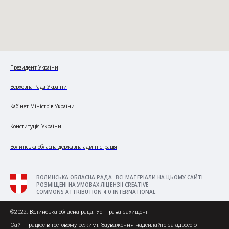
Президент України
Верховна Рада України
Кабінет Міністрів України
Конституція України
Волинська обласна державна адміністрація
ВОЛИНСЬКА ОБЛАСНА РАДА. ВСІ МАТЕРІАЛИ НА ЦЬОМУ САЙТІ
РОЗМІЩЕНІ НА УМОВАХ ЛІЦЕНЗІЇ CREATIVE
COMMONS ATTRIBUTION 4.0 INTERNATIONAL
©2022. Волинська обласна рада. Усі права захищені
Сайт працює в тестовому режимі. Зауваження надсилайте за адресою