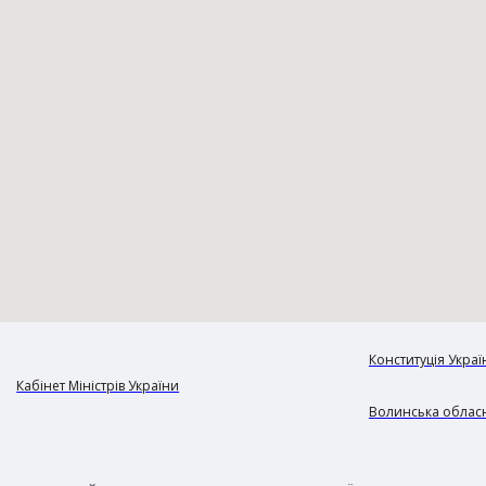
Конституція Украї
Кабінет Міністрів України
Волинська обласн