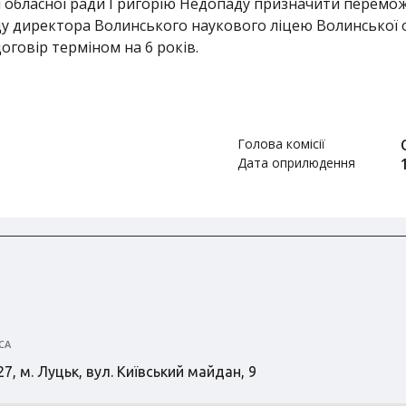
 обласної ради Григорію Недопаду призначити перемож
ду директора Волинського наукового ліцею Волинської о
говір терміном на 6 років.
Голова комісії
Дата оприлюдення
СА
7, м. Луцьк, вул. Київський майдан, 9