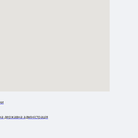
ни
а державна адміністрація