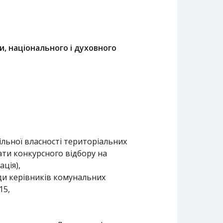
и, національного і духовного
ільної власності територіальних
тати конкурсного відбору на
ція),
ади керівників комунальних
15,