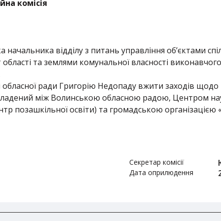
ійна комісія
 начальника відділу з питань управління об’єктами спі
ст області та землями комунальної власності виконавчог
.
 обласної ради Григорію Недопаду вжити заходів щодо
 укладений між Волинською обласною радою, Центром на
тр позашкільної освіти) та громадською організацією 
Секретар комісії
Дата оприлюдення