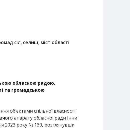
омад сіл, селищ, міст області
ською обласною радою,
и) та громадською
ня об’єктами спільної власності
авчого апарату обласної ради Інни
ня 2023 року № 130, розглянувши