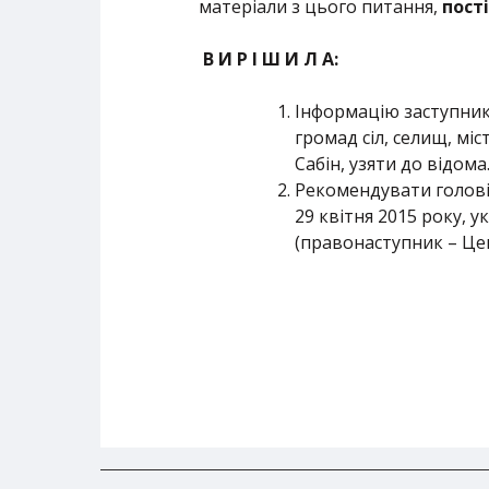
матеріали з цього питання,
пост
В И Р І Ш И Л А:
Інформацію заступника
громад сіл, селищ, мі
Сабін, узяти до відома
Рекомендувати голові
29 квітня 2015 року,
(правонаступник – Цен