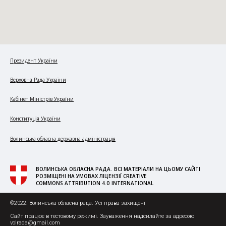
Президент України
Верховна Рада України
Кабінет Міністрів України
Конституція України
Волинська обласна державна адміністрація
ВОЛИНСЬКА ОБЛАСНА РАДА. ВСІ МАТЕРІАЛИ НА ЦЬОМУ САЙТІ
РОЗМІЩЕНІ НА УМОВАХ ЛІЦЕНЗІЇ CREATIVE
COMMONS ATTRIBUTION 4.0 INTERNATIONAL
©2022. Волинська обласна рада. Усі права захищені
Сайт працює в тестовому режимі. Зауваження надсилайте за адресою
volrada@gmail.com