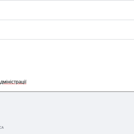
дміністрації
СА