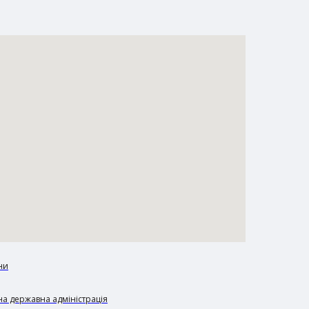
ни
а державна адміністрація