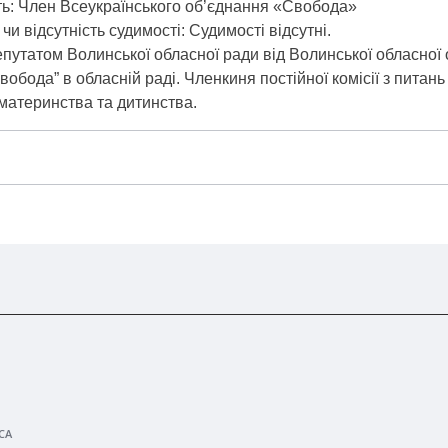
ть: Член Всеукраїнського об’єднання «Свобода»
чи відсутність судимості: Судимості відсутні.
путатом Волинської обласної ради від Волинської обласної
вобода” в обласній раді. Членкиня постійної комісії з питан
 материнства та дитинства.
СА