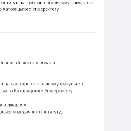
нституті на санітарно-гігієнічному факультеті.
го Католицького Університету.
ьвові, Львівської області.
 на санітарно-гігієнічному факультеті.
ського Католицького Університету.
на лікарня».
вського медичного інституту;
.