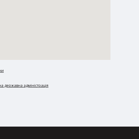
ни
а державна адміністрація