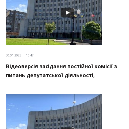
30.01.2025
10:47
Відеоверсія засідання постійної комісії з
питань депутатської діяльності,
місцевого самоврядування, захисту прав
людини, законності, боротьби зі
злочинністю та ￼корупцією