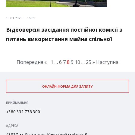
13.01.2025
15:05
Відеоверсія засідання постійної комісії з
питань використання майна спільної
власності територіальних громад сіл,
селищ, міст області
Попередня «
1
…
6
7
8
9
10
…
25
» Наступна
ОНЛАЙН ФОРМА ДЛЯ ЗАПИТУ
ПРИЙМАЛЬНЯ
+380 332 778 300
АДРЕСА
43027, м. Луцьк, вул. Київський майдан, 9