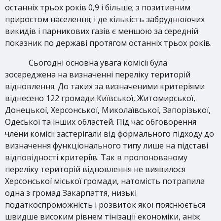
останніх трьох років 0,9 і більше; з позитивним
приростом населення; і де кількість забруднюючих
викидів і парникових газів є меншою за середній
показник по державі протягом останніх трьох років.
Сьогодні основна увага комісії була
зосереджена на визначенні переліку територій
відновлення. До таких за визначеними критеріями
віднесено 122 громади Київської, Житомирської,
Донецької, Херсонської, Миколаївської, Запорізької,
Одеської та інших областей. Під час обговорення
члени комісії застерігали від формального підходу до
визначення функціонального типу лише на підставі
відповідності критеріїв. Так в пропонованому
переліку територій відновлення не виявилося
Херсонської міської громади, натомість потрапила
одна з громад Закарпаття, низькі
податкоспроможність і розвиток якої пояснюється
швидше високим рівнем тінізації економіки, аніж