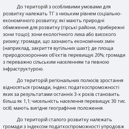
До територій з особливими умовами для
розвитку належать ТГ з низьким рівнем соціально-
економічного розвитку; які мають природні
обмеження для розвитку (гірські райони, прибережні
зони тощо); зони екологічного лиха або високого
ризику; громади, що зазнають економічних змін
(наприклад, закриття вугільних шахт); де площа
природоохоронних об’єктів перевищує 20%; громади
з переважно сільським населенням та певною
інфраструктурою.
До територій регіональних полюсів зростання
відносяться громади, індекс податкоспроможності
яких за результатами останніх 3-х років становить
більш як 1,1; чисельність населення перевищує 30 тис.
осіб; мають вигідне географічне положення.
До територій сталого розвитку належать
громади з індексом податкоспроможності упродовж