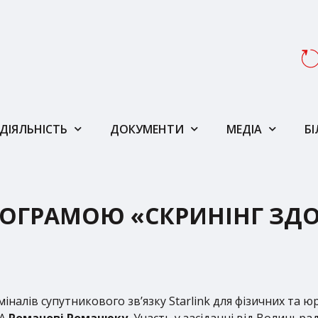
ДІЯЛЬНІСТЬ
ДОКУМЕНТИ
МЕДІА
Б
РОГРАМОЮ «СКРИНІНГ ЗДОР
іналів супутникового зв’язку Starlink для фізичних та ю
ВА
Романові Романюку.
Участь у засіданні від Волиньр