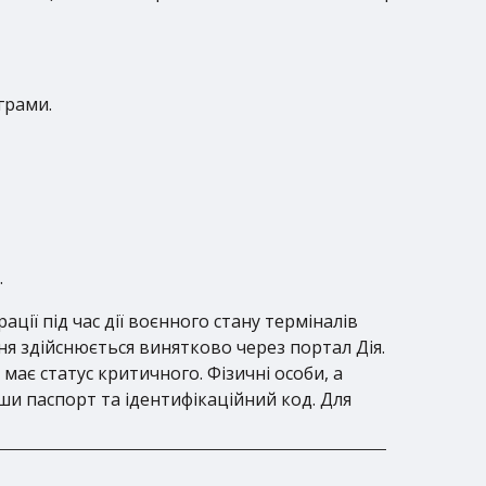
грами.
.
ції під час дії воєнного стану терміналів
ння здійснюється винятково через портал Дія.
 має статус критичного. Фізичні особи, а
и паспорт та ідентифікаційний код. Для