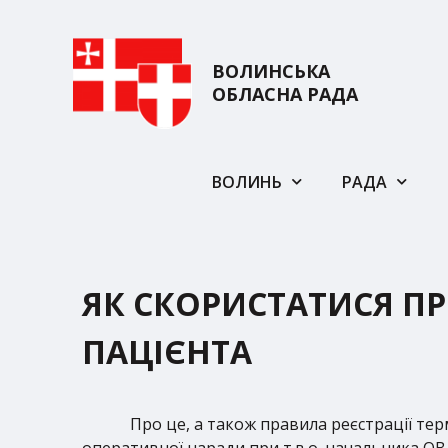
ВОЛИНСЬКА
ОБЛАСНА РАДА
ВОЛИНЬ
РАДА
ЯК СКОРИСТАТИСЯ П
ПАЦІЄНТА
Про це, а також правила реєстрації терм
оперативної наради при т.в.о. начальника О