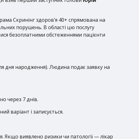
ама Скринінг здоров’я 40+ спрямована на
льних порушень. В області цю послугу
атися безоплатними обстеженнями пацієнти
сля дня народження). Людина подає заявку на
о через 7 днів.
ий варіант і записується.
я. Якщо виявлено ризики чи патології — лікар