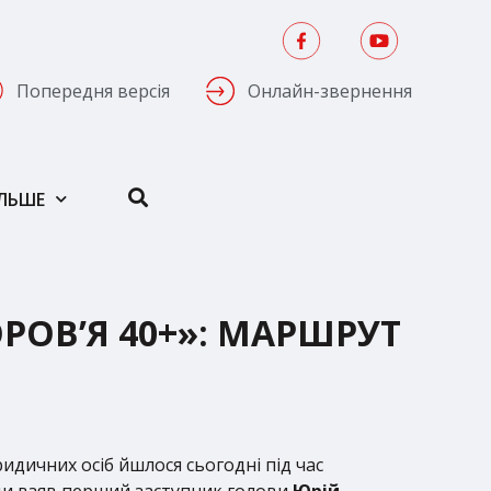
Попередня версія
Онлайн-звернення
ІЛЬШЕ
ОВ’Я 40+»: МАРШРУТ
ридичних осіб йшлося сьогодні під час
ади взяв перший заступник голови
Юрій