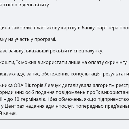
арткою в день візиту.
юдина замовляє пластикову картку в банку-партнера про
ку на участь у програмі.
дає заявку, вказавши реквізити спецрахунку.
кошти, їх можна використати лише на оплату скринінгу.
едзакладу, запис, обстеження, консультація, результати
ника ОВА Вікторія Левчук деталізувала алгоритм реєстра
та юридичних осіб подання повідомлень про їх використа
ції – до 10 терміналів, і без обмежень, якщо підприємство
 Центрах надання адмінпослуг, попередньо пред’явивш
 канал.