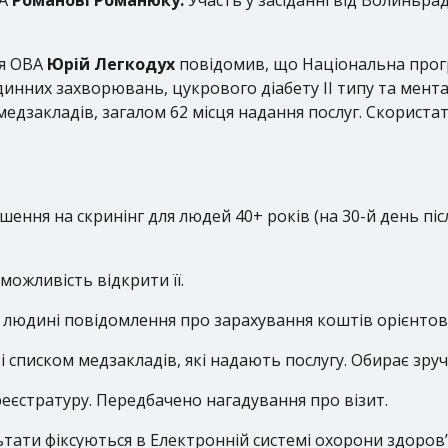
’я ОВА
Юрій Легкодух
повідомив, що Національна прогр
инних захворювань, цукрового діабету ІІ типу та мента
медзакладів, загалом 62 місця надання послуг. Скорист
шення на скринінг для людей 40+ років (на 30-й день пі
можливість відкрити її.
є людині повідомлення про зарахування коштів орієнтовн
 списком медзакладів, які надають послугу. Обирає зручн
реєстратуру. Передбачено нагадування про візит.
ьтати фіксуються в Електронній системі охорони здоров’