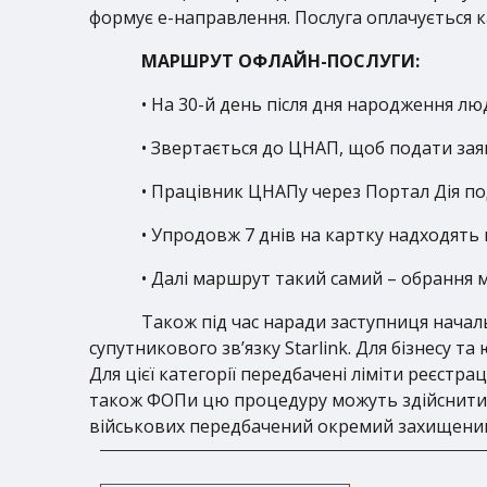
формує е-направлення. Послуга оплачується к
МАРШРУТ ОФЛАЙН-ПОСЛУГИ:
• На 30-й день після дня народження л
• Звертається до ЦНАП, щоб подати заяв
• Працівник ЦНАПу через Портал Дія по
• Упродовж 7 днів на картку надходять 
• Далі маршрут такий самий – обрання м
Також під час наради заступниця началь
супутникового зв’язку Starlink. Для бізнесу 
Для цієї категорії передбачені ліміти реєстра
також ФОПи цю процедуру можуть здійснити у
військових передбачений окремий захищений