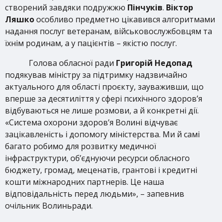
створений завдяки подружжю
Пінчуків
.
Віктор
Ляшко
особливо предметно цікавився алгоритмами
надання послуг ветеранам, військовослужбовцям та
їхнім родинам, а у пацієнтів – якістю послуг.
Голова обласної ради
Григорій Недопад
подякував міністру за підтримку надзвичайно
актуального для області проєкту, зауваживши, що
вперше за десятиліття у сфері психічного здоров’я
відбуваються не лише розмови, а й конкретні дії.
«Система охорони здоров’я Волині відчуває
зацікавленість і допомогу міністерства. Ми й самі
багато робимо для розвитку медичної
інфраструктури, об’єднуючи ресурси обласного
бюджету, громад, меценатів, грантові і кредитні
кошти міжнародних партнерів. Це наша
відповідальність перед людьми», – запевнив
очільник Волиньради.