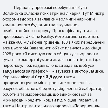
Першою у програмі перебування була
Волинська обласна психіатрична лікарня. Тут Міністр
охорони здоров’я заклав символічний наріжний
камінь нового будівництва лікувально-
реабілітаційного корпусу. Проєкт фінансується за
програмою Ukraine Facility, його загальна вартість
майже 460 мільйонів гривень, 100 з яких передбачені
вже цьогоріч. Завершити об’єкт планують до кінця
2028 року. «Я виконую свою обіцянку створювати
сучасні і комфортні умови як для пацієнтів, так і для
персоналу. Тож надалі ключова задача, щоб усе
відбувалося за графіком», – зауважив
Віктор Ляшко
.
Керівник лікарні
Сергій Дудка
також
продемонстрував міністрові вже оновленні за
рахунок обласного бюджету відділення й лабораторії,
роботи з термореновації, що здійснюються за
міжнародні кредитні кошти під місцеві гарантії, а
також Центр ментального здоров’я «Повернення»,