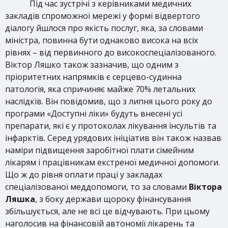
Під час зустрічі з керівниками медичних
закладів спроможної мережі у формі відвертого
діалогу йшлося про якість послуг, яка, за словами
міністра, повинна бути однаково висока на всіх
рівнях – від первинного до високоспеціалізованого.
Віктор Ляшко також зазначив, що одним з
пріоритетних напрямків є серцево-судинна
патологія, яка спричиняє майже 70% летальних
наслідків. Він повідомив, що з липня цього року до
програми «Доступні ліки» будуть внесені усі
препарати, які є у протоколах лікування інсультів та
інфарктів. Серед урядових ініціатив він також назвав
наміри підвищення заробітної плати сімейним
лікарям і працівникам екстреної медичної допомоги.
Що ж до рівня оплати праці у закладах
спеціалізованої меддопомоги, то за словами
Віктора
Ляшка
, з боку держави щороку фінансування
збільшується, але не всі це відчувають. При цьому
наголосив на фінансовій автономії лікарень та