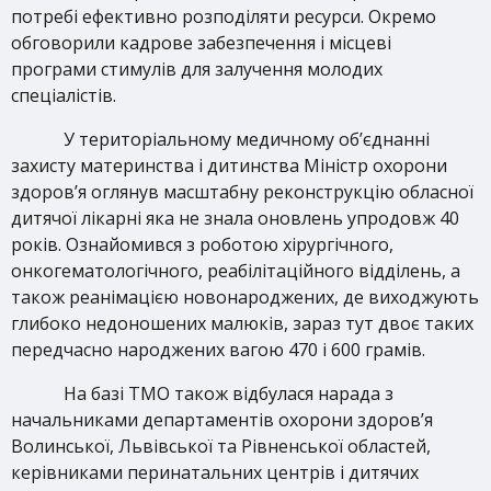
потребі ефективно розподіляти ресурси. Окремо
обговорили кадрове забезпечення і місцеві
програми стимулів для залучення молодих
спеціалістів.
У територіальному медичному об’єднанні
захисту материнства і дитинства Міністр охорони
здоров’я оглянув масштабну реконструкцію обласної
дитячої лікарні яка не знала оновлень упродовж 40
років. Ознайомився з роботою хірургічного,
онкогематологічного, реабілітаційного відділень, а
також реанімацією новонароджених, де виходжують
глибоко недоношених малюків, зараз тут двоє таких
передчасно народжених вагою 470 і 600 грамів.
На базі ТМО також відбулася нарада з
начальниками департаментів охорони здоров’я
Волинської, Львівської та Рівненської областей,
керівниками перинатальних центрів і дитячих