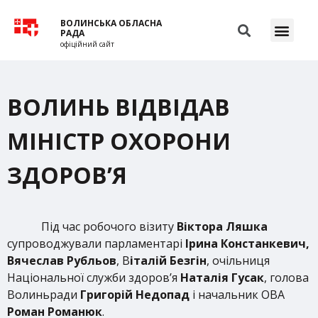
ВОЛИНСЬКА ОБЛАСНА
РАДА
офіційний сайт
ВОЛИНЬ ВІДВІДАВ
МІНІСТР ОХОРОНИ
ЗДОРОВ’Я
Під час робочого візиту
Віктора Ляшка
супроводжували парламентарі
Ірина Констанкевич,
Вячеслав Рубльов
, В
італій Безгін
, очільниця
Національної служби здоров’я
Наталія Гусак
, голова
Волиньради
Григорій Недопад
і начальник ОВА
Роман Романюк
.