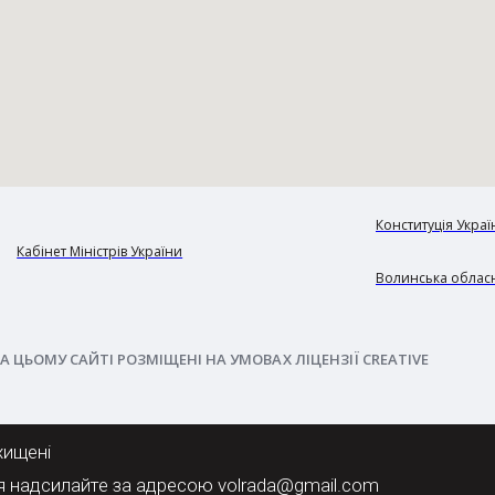
Конституція Украї
Кабінет Міністрів України
Волинська обласн
А ЦЬОМУ САЙТІ РОЗМІЩЕНІ НА УМОВАХ ЛІЦЕНЗІЇ CREATIVE
хищені
я надсилайте за адресою volrada@gmail.com