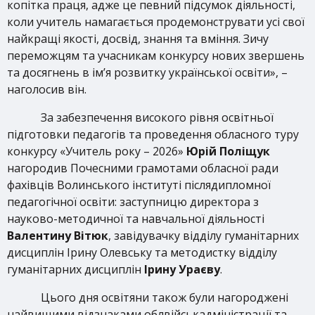
копітка праця, адже це певний підсумок діяльності,
коли учитель намагається продемонструвати усі свої
найкращі якості, досвід, знання та вміння. Зичу
переможцям та учасникам конкурсу нових звершень
та досягнень в ім’я розвитку української освіти», –
наголосив він.
За забезпечення високого рівня освітньої
підготовки педагогів та проведення обласного туру
конкурсу «Учитель року – 2026»
Юрій Поліщук
нагородив Почесними грамотами обласної ради
фахівців Волинського інституті післядипломної
педагогічної освіти: заступницю директора з
науково-методичної та навчальної діяльності
Валентину Вітюк
, завідувачку відділу гуманітарних
дисциплін Ірину Олевську та методистку відділу
гуманітарних дисциплін
Ірину Ураєву
.
Цього дня освітяни також були нагороджені
найвищими відзнаками облвійськадміністрації та