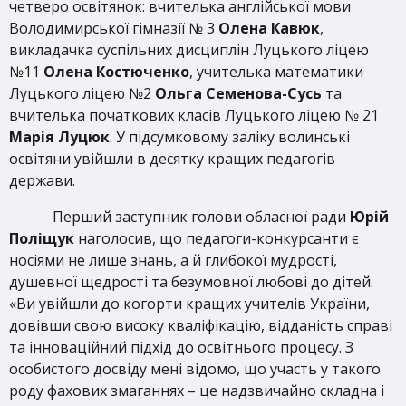
четверо освітянок: вчителька англійської мови
Володимирської гімназії № 3
Олена Кавюк
,
викладачка суспільних дисциплін Луцького ліцею
№11
Олена
Костюченко
, учителька математики
Луцького ліцею №2
Ольга Семенова-Сусь
та
вчителька початкових класів Луцького ліцею № 21
Марія Луцюк
. У підсумковому заліку волинські
освітяни увійшли в десятку кращих педагогів
держави.
Перший заступник голови обласної ради
Юрій
Поліщук
наголосив, що педагоги-конкурсанти є
носіями не лише знань, а й глибокої мудрості,
душевної щедрості та безумовної любові до дітей.
«Ви увійшли до когорти кращих учителів України,
довівши свою високу кваліфікацію, відданість справі
та інноваційний підхід до освітнього процесу. З
особистого досвіду мені відомо, що участь у такого
роду фахових змаганнях – це надзвичайно складна і