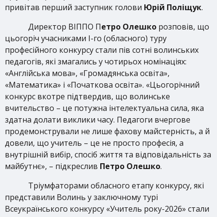
привітав перший заступник голови
Юрій Поліщук
.
Директор ВІППО П
етро Олешко
розповів, що
цьогоріч учасниками І-го (обласного) туру
професійного конкурсу стали пів сотні волинських
педагогів, які змагались у чотирьох номінаціях:
«Англійська мова», «Громадянська освіта»,
«Математика» і «Початкова освіта». «Цьогорічний
конкурс вкотре підтвердив, що волинське
вчительство – це потужна інтелектуальна сила, яка
здатна долати виклики часу. Педагоги вчергове
продемонстрували не лише фахову майстерність, а й
довели, що учитель – це не просто професія, а
внутрішній вибір, спосіб життя та відповідальність за
майбутнє», – підкреслив
Петро Олешко
.
Тріумфаторами обласного етапу конкурсу, які
представили Волинь у заключному турі
Всеукраїнського конкурсу «Учитель року-2026» стали