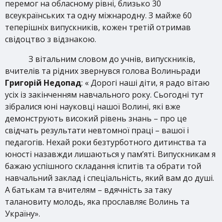
перемог на обласному рівні, близько 30
всеукраїнських та одну міжнародну. З майже 60
теперішніх випускників, кожен третій отримав
свідоцтво з відзнакою.
З вітальним словом до учнів, випускників,
вчителів та рідних звернувся голова Волиньради
Григорій
Недопад
: « Дорогі наші діти, я радо вітаю
усіх із закінченням навчального року. Сьогодні тут
зібралися юні науковці нашої Волині, які вже
демонструють високий рівень знань – про це
свідчать результати невтомної праці – вашої і
педагогів. Нехай роки безтурботного дитинства та
юності назавжди лишаються у пам’яті. Випускникам я
бажаю успішного складання іспитів та обрати той
навчальний заклад і спеціальність, який вам до душі.
А батькам та вчителям – вдячність за таку
талановиту молодь, яка прославляє Волинь та
Україну».