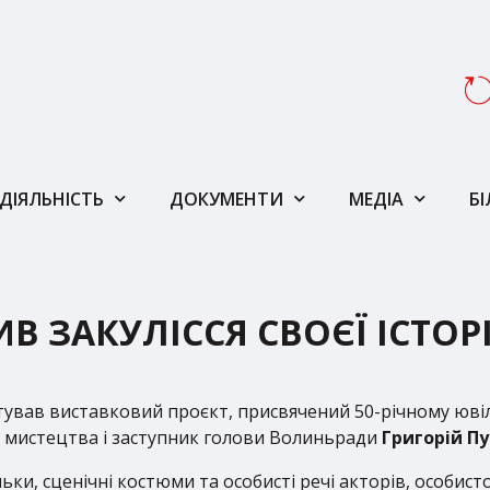
ДІЯЛЬНІСТЬ
ДОКУМЕНТИ
МЕДІА
Б
В ЗАКУЛІССЯ СВОЄЇ ІСТОРІ
ував виставковий проєкт, присвячений 50-річному ювіл
ого мистецтва і заступник голови Волиньради
Григорій Пу
и, сценічні костюми та особисті речі акторів, особисто