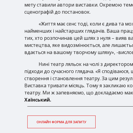
мету ставили автори виставки. Окремою тем
сценографій до постановок.
«Життя має сенс тоді, коли є дива та мо
найменших і найстарших глядачів. Ваша праця 
тих, хто розпочинав цей шлях з нуля – вияв 
мистецтва, яке видозмінюється, але лишаєтьс
вдається на вашому творчому шляху», -висл
Нині театр ляльок на чолі з директоро
підходи до сучасного глядача. «Я сподіваюся,
створення і становлення театру. За цим резу
Виставка тривати місяць. Тому я закликаю кож
театру. Ми ж запевняємо, що докладаємо макс
Хаїнський.
ОНЛАЙН ФОРМА ДЛЯ ЗАПИТУ