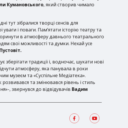
ли Кумановського
, який створив чимало
ні тут зібралися творці сенсів для
 уваги і поваги. Памʼятати історію театру та
 поринути в атмосферу давнього театрального
дям свої можливості та думки. Нехай усе
Пустовіт.
 зберігати традиції і, водночас, шукати нові
відчути атмосферу, яка панувала в роки
чим музеєм та «Суспільне Медіатека».
к розвивався та змінювався рівень і стиль
я»-, звернувся до відвідувачів
Вадим