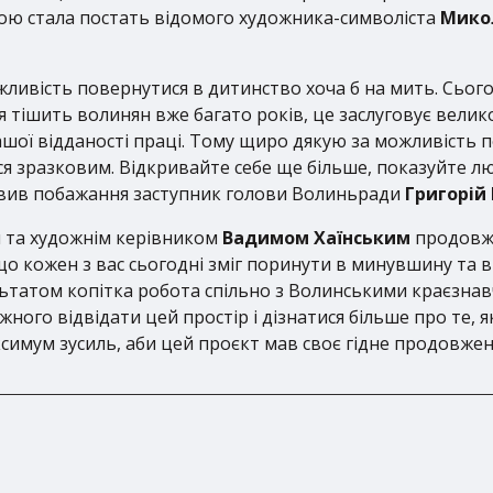
ою стала постать відомого художника-символіста
Мико
жливість повернутися в дитинство хоча б на мить. Сьогод
тішить волинян вже багато років, це заслуговує великої
вашої відданості праці. Тому щиро дякую за можливість
я зразковим. Відкривайте себе ще більше, показуйте лю
овив побажання заступник голови Волиньради
Григорій 
м та художнім керівником
Вадимом Хаїнським
продовжує
 що кожен з вас сьогодні зміг поринути в минувшину та 
льтатом копітка робота спільно з Волинськими краєзнав
ного відвідати цей простір і дізнатися більше про те, я
имум зусиль, аби цей проєкт мав своє гідне продовженн