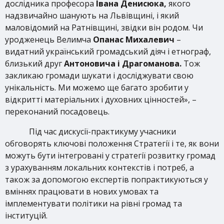
дослідника професора
Івана Денисюка,
якого
надзвичайно шанують на Львівщині, і який
маловідомий на Ратнівщині, звідки він родом. Чи
уродженець Велимча
Опанас Михалевич
–
видатний український громадський діяч і етнограф,
близький друг
Антоновича і Драгоманова.
Тож
закликаю громади шукати і досліджувати свою
унікальність. Ми можемо ще багато зробити у
відкритті матеріальних і духовних цінностей», –
переконаний посадовець.
Під час дискусії-практикуму учасники
обговорять ключові положення Стратегії і те, як вони
можуть бути інтегровані у стратегії розвитку громад
з урахуванням локальних контекстів і потреб, а
також за допомогою експертів попрактикуються у
вміннях працювати в нових умовах та
імплементувати політики на рівні громад та
інституцій.