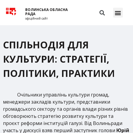
ВОЛИНСЬКА ОБЛАСНА
РАДА
офіційний сайт
СПІЛЬНОДІЯ ДЛЯ
КУЛЬТУРИ: СТРАТЕГІЇ,
ПОЛІТИКИ, ПРАКТИКИ
Очільники управлінь культури громад,
менеджери закладів культури, представники
громадського сектору та органів влади різних рівнів
обговорюють стратегію розвитку культури та
проєкт реформи інституцій галузі. Від Волиньради
участь у дискусії взяв перший заступник голови
Юрій