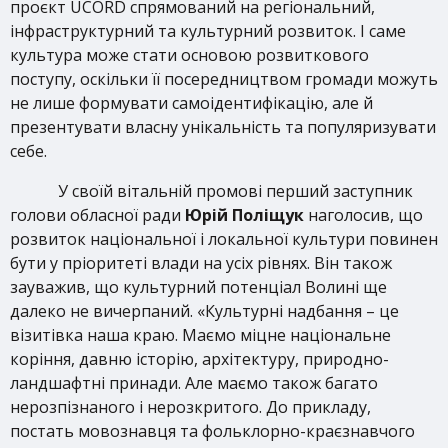
проєкт UCORD спрямований на регіональний,
інфраструктурний та культурний розвиток. І саме
культура може стати основою розвиткового
поступу, оскільки її посередництвом громади можуть
не лише формувати самоідентифікацію, але й
презентувати власну унікальність та популяризувати
себе.
У своїй вітальній промові перший заступник
голови обласної ради
Юрій Поліщук
наголосив, що
розвиток національної і локальної культури повинен
бути у пріоритеті влади на усіх рівнях. Він також
зауважив, що культурний потенціал Волині ще
далеко не вичерпаний. «Культурні надбання – це
візитівка наша краю. Маємо міцне національне
коріння, давню історію, архітектуру, природно-
ландшафтні принади. Але маємо також багато
нерозпізнаного і нерозкритого. До прикладу,
постать мовознавця та фольклорно-краєзнавчого