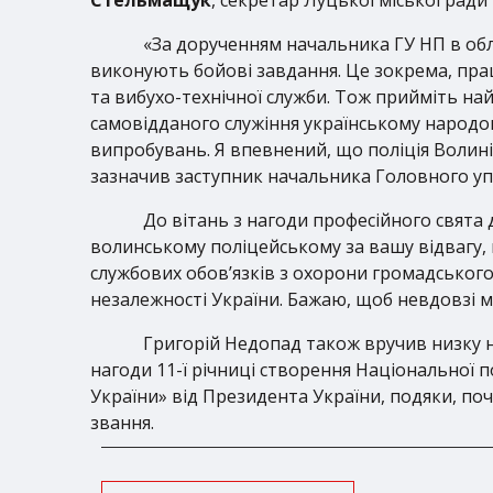
«За дорученням начальника ГУ НП в об
виконують бойові завдання. Це зокрема, прац
та вибухо-технічної служби. Тож прийміть най
самовідданого служіння українському народов
випробувань. Я впевнений, що поліція Волині
зазначив заступник начальника Головного упр
До вітань з нагоди професійного свята 
волинському поліцейському за вашу відвагу, м
службових обов’язків з охорони громадського 
незалежності України. Бажаю, щоб невдовзі ми 
Григорій Недопад також вручив низку н
нагоди 11-ї річниці створення Національної 
України» від Президента України, подяки, поче
звання.