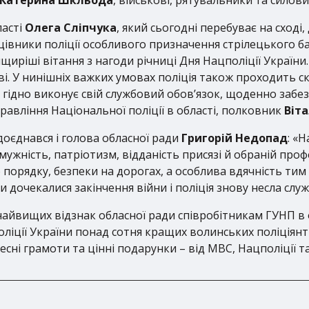
ласті
Олега Сліпчука
, який сьогодні перебуває на сході
івники поліції особливого призначення стрілецького б
щиріші вітання з нагоди річниці Дня Нацполіції України
і. У нинішніх важких умовах поліція також проходить ск
 гідно виконує свій службовий обов’язок, щоденно забез
авління Національної поліції в області, полковник
Віта
доєднався і голова обласної ради
Григорій Недопад
: «
ужність, патріотизм, відданість присязі й обраній проф
порядку, безпеки на дорогах, а особлива вдячність тим 
дочекалися закінчення війни і поліція знову несла службу
айвищих відзнак обласної ради співробітникам ГУНП в о
поліції України понад сотня кращих волинських поліціян
сні грамоти та цінні подарунки – від МВС, Нацполіції та