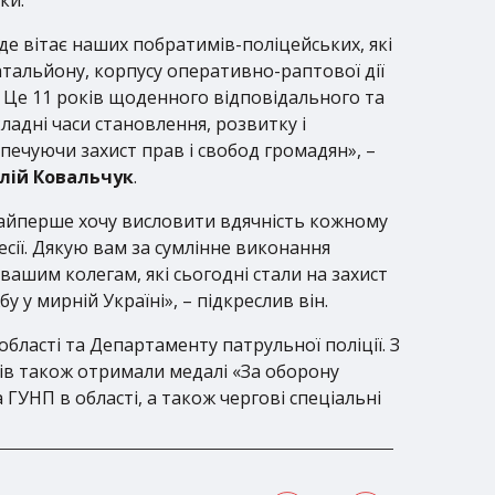
, де вітає наших побратимів-поліцейських, які
атальйону, корпусу оперативно-раптової дії
. Це 11 років щоденного відповідального та
ладні часи становлення, розвитку і
печуючи захист прав і свобод громадян», –
лій Ковальчук
.
Найперше хочу висловити вдячність кожному
есії. Дякую вам за сумлінне виконання
вашим колегам, які сьогодні стали на захист
 у мирній Україні», – підкреслив він.
бласті та Департаменту патрульної поліції. З
тів також отримали медалі «За оборону
 ГУНП в області, а також чергові спеціальні