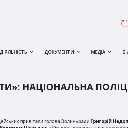
ДІЯЛЬНІСТЬ
ДОКУМЕНТИ
МЕДІА
Б
И»: НАЦІОНАЛЬНА ПОЛІЦІ
цейських привітали голова Волиньради
Григорій Недо
Катерина Шкльода
, військові, рятувальники та силови