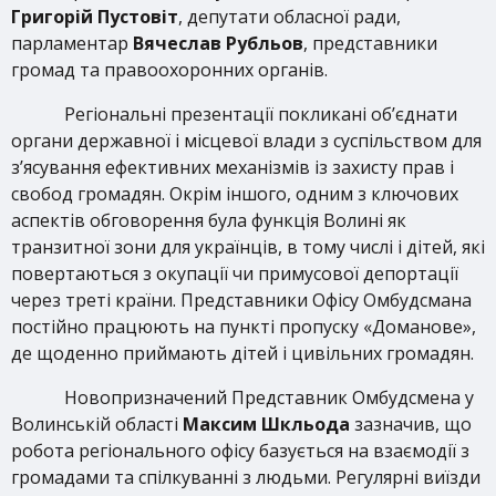
Григорій Пустовіт
, депутати обласної ради,
парламентар
Вячеслав Рубльов
, представники
громад та правоохоронних органів.
Регіональні презентації покликані об’єднати
органи державної і місцевої влади з суспільством для
з’ясування ефективних механізмів із захисту прав і
свобод громадян. Окрім іншого, одним з ключових
аспектів обговорення була функція Волині як
транзитної зони для українців, в тому числі і дітей, які
повертаються з окупації чи примусової депортації
через треті країни. Представники Офісу Омбудсмана
постійно працюють на пункті пропуску «Доманове»,
де щоденно приймають дітей і цивільних громадян.
Новопризначений Представник Омбудсмена у
Волинській області
Максим Шкльода
зазначив, що
робота регіонального офісу базується на взаємодії з
громадами та спілкуванні з людьми. Регулярні виїзди