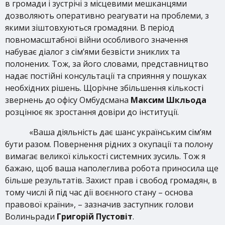
в громади і зустрічі з місцевими мешканцями
дозволяють оперативно реагувати на проблеми, з
якими зіштовхуються громадяни. В період
повномасштабної війни особливого значення
набуває діалог з сім’ями безвісти зниклих та
полонених. Тож, за його словами, представництво
надає постійні консультації та сприяння у пошуках
необхідних рішень. Щорічне збільшення кількості
звернень до офісу Омбудсмана
Максим Шкльода
розцінює як зростання довіри до інституції.
«Ваша діяльність дає шанс українським сім’ям
бути разом. Повернення рідних з окупації та полону
вимагає великої кількості системних зусиль. Тож я
бажаю, щоб ваша наполеглива робота приносила ще
більше результатів. Захист прав і свобод громадян, в
тому числі й під час дії воєнного стану – основа
правової країни», – зазначив заступник голови
Волиньради
Григорій Пустовіт
.