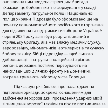
очолювана ним зведена стрілецька бригада
«Хижак»- це бойове піхотне формування у складі
Департаменту патрульної поліції Національної
поліції України. Підрозділ було сформовано ще на
початку повномасштабного російського вторгнення
для підсилення та підтримки сил оборони України. У
червні 2024 року загін був реорганізований в
стрілецьку бригаду, яка має власну медичну службу,
аеророзвідку, мінометників, артилеристів та сучасну
бойову техніку. Бійці підрозділу — здебільшого
добровольці – патрульні поліцейські з різних
регіонів держави, постійно перебувають на
найскладніших ділянках фронту на Донеччині,
зокрема тримають оборону міста Торецьк.
Під час зустрічі йшлося про налагодження
підтримки бригади, зокрема, оснащенням для
здійснення аеророзвідки, проведення ударних місій
зі знищення ворожої техніки та піхоти противника за