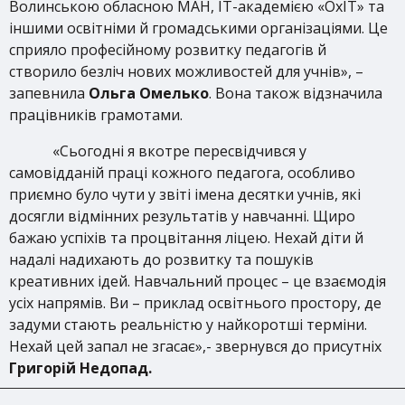
Волинською обласною МАН, IT-академією «ОхІТ» та
іншими освітніми й громадськими організаціями. Це
сприяло професійному розвитку педагогів й
створило безліч нових можливостей для учнів», –
запевнила
Ольга Омелько
. Вона також відзначила
працівників грамотами.
«Сьогодні я вкотре пересвідчився у
самовідданій праці кожного педагога, особливо
приємно було чути у звіті імена десятки учнів, які
досягли відмінних результатів у навчанні. Щиро
бажаю успіхів та процвітання ліцею. Нехай діти й
надалі надихають до розвитку та пошуків
креативних ідей. Навчальний процес – це взаємодія
усіх напрямів. Ви – приклад освітнього простору, де
задуми стають реальністю у найкоротші терміни.
Нехай цей запал не згасає»,- звернувся до присутніх
Григорій Недопад.