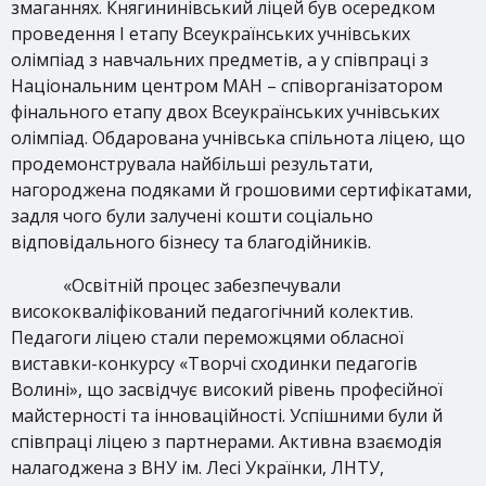
змаганнях. Княгининівський ліцей був осередком
проведення І етапу Всеукраїнських учнівських
олімпіад з навчальних предметів, а у співпраці з
Національним центром МАН – співорганізатором
фінального етапу двох Всеукраїнських учнівських
олімпіад. Обдарована учнівська спільнота ліцею, що
продемонструвала найбільші результати,
нагороджена подяками й грошовими сертифікатами,
задля чого були залучені кошти соціально
відповідального бізнесу та благодійників.
«Освітній процес забезпечували
висококваліфікований педагогічний колектив.
Педагоги ліцею стали переможцями обласної
виставки-конкурсу «Творчі сходинки педагогів
Волині», що засвідчує високий рівень професійної
майстерності та інноваційності. Успішними були й
співпраці ліцею з партнерами. Активна взаємодія
налагоджена з ВНУ ім. Лесі Українки, ЛНТУ,