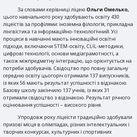
За словами керівниці ліцею
Ольги Омелько,
цього навчального року здобувають освіту 430
ліцеїстів за профілями: іноземна філологія, прикладна
лінгвістика та інформаційно-технологічний. Усі
процеси в навчанні мають інноваційні освітні
підходи, включаючи STEM-освіту, CLIL-методики,
цифрові технології, основи медіаграмотності, а
також міжпредметну інтеграцію, що орієнтується на
потреби здобувачів. Свідоцтво про повну загальну
середню освіту цьогоріч отримали 137 випускників,
із яких 56 мають результат успішності з відзнакою.
Базову школу закінчило 137 учнів, із яких 31
отримали свідоцтво з відзнакою. Результат річного
оцінювання успішності – високого рівня.
Упродовж року ліцеїсти традиційно здобували
призові місця в олімпіадах, різних інтелектуальних і
творчих конкурсах, культурних і спортивних