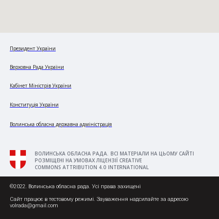
Президент України
Верховна Рада України
Кабінет Міністрів України
Конституція України
Волинська обласна державна адміністрація
ВОЛИНСЬКА ОБЛАСНА РАДА. ВСІ МАТЕРІАЛИ НА ЦЬОМУ САЙТІ
РОЗМІЩЕНІ НА УМОВАХ ЛІЦЕНЗІЇ CREATIVE
COMMONS ATTRIBUTION 4.0 INTERNATIONAL
©2022. Волинська обласна рада. Усі права захищені
Сайт працює в тестовому режимі. Зауваження надсилайте за адресою
volrada@gmail.com