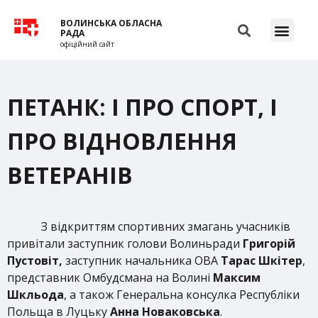
ВОЛИНСЬКА ОБЛАСНА
РАДА
офіційний сайт
ПЕТАНК: І ПРО СПОРТ, І
ПРО ВІДНОВЛЕННЯ
ВЕТЕРАНІВ
З відкриттям спортивних змагань учасників
привітали заступник голови Волиньради
Григорій
Пустовіт,
заступник начальника ОВА
Тарас Шкітер
,
представник Омбудсмана на Волині
Максим
Шкльода
, а також Генеральна консулка Республіки
Польща в Луцьку
Анна Новаковська
.