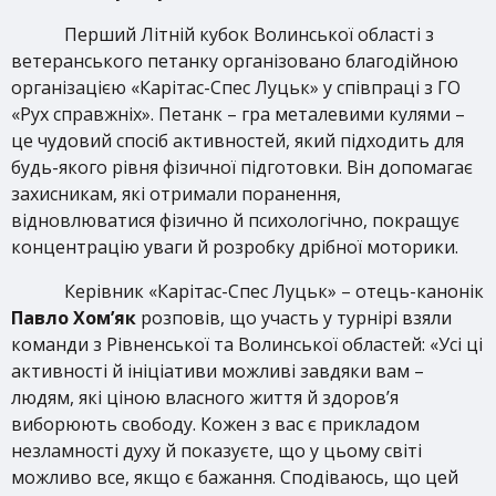
Перший Літній кубок Волинської області з
ветеранського петанку організовано благодійною
організацією «Карітас-Спес Луцьк» у співпраці з ГО
«Рух справжніх». Петанк – гра металевими кулями –
це чудовий спосіб активностей, який підходить для
будь-якого рівня фізичної підготовки. Він допомагає
захисникам, які отримали поранення,
відновлюватися фізично й психологічно, покращує
концентрацію уваги й розробку дрібної моторики.
Керівник «Карітас-Спес Луцьк» – отець-канонік
Павло Хом’як
розповів, що участь у турнірі взяли
команди з Рівненської та Волинської областей: «Усі ці
активності й ініціативи можливі завдяки вам –
людям, які ціною власного життя й здоров’я
виборюють свободу. Кожен з вас є прикладом
незламності духу й показуєте, що у цьому світі
можливо все, якщо є бажання. Сподіваюсь, що цей