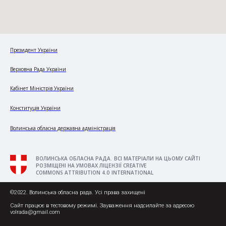
Президент України
Верховна Рада України
Кабінет Міністрів України
Конституція України
Волинська обласна державна адміністрація
ВОЛИНСЬКА ОБЛАСНА РАДА. ВСІ МАТЕРІАЛИ НА ЦЬОМУ САЙТІ
РОЗМІЩЕНІ НА УМОВАХ ЛІЦЕНЗІЇ CREATIVE
COMMONS ATTRIBUTION 4.0 INTERNATIONAL
©2022. Волинська обласна рада. Усі права захищені
Сайт працює в тестовому режимі. Зауваження надсилайте за адресою
volrada@gmail.com