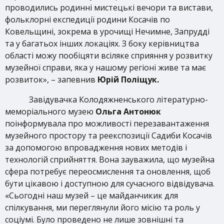
проводились родинні мистецькі вечори та вистави,
фольклорні експедиції родини Косачів по
Ковельщині, зокрема в урочищі Нечимне, Запрудді
та у багатьох інших локаціях. З боку керівництва
області можу пообіцяти всіляке сприяння у розвитку
музейної справи, яка у нашому регіоні живе та має
розвиток», – запевнив
Юрій Поліщук.
Завідувачка Колодяжненського літературно-
меморіального музею
Ольга Антонюк
поінформувала про можливості перезавантаження
музейного простору та реекспозиції Садиби Косачів
за допомогою впровадження нових методів і
технологій сприйняття. Вона зауважила, що музейна
сфера потребує переосмислення та оновлення, щоб
бути цікавою і доступною для сучасного відвідувача.
«Сьогодні наш музей – це майданчикик для
спілкування, ми переглянули його місію та роль у
соціумі. Було проведено не лише зовнішні та