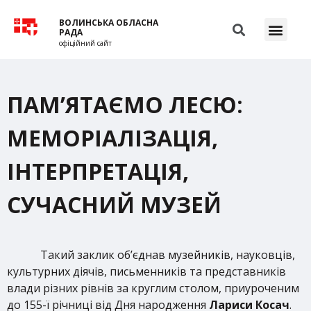
ВОЛИНСЬКА ОБЛАСНА
РАДА
офіційний сайт
ПАМ’ЯТАЄМО ЛЕСЮ:
МЕМОРІАЛІЗАЦІЯ,
ІНТЕРПРЕТАЦІЯ,
СУЧАСНИЙ МУЗЕЙ
Такий заклик об’єднав музейників, науковців,
культурних діячів, письменників та представників
влади різних рівнів за круглим столом, приуроченим
до 155-ї річниці від Дня народження
Лариси Косач
.