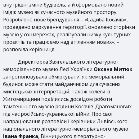
внутрішні зміни будівель, а й сформовано новий
імідж музею як сучасного музейного простору.
Розроблено нове брендування – «Садиба Косачів»,
проведено маркування території, оновлено сторінки
музею у соцмережах, реалізували низку культурних
проєктів та працюємо над втіленням нових», –
розповіла керівниця.
Директорка Звягельського літературно-
меморіального музею Лесі Українки
Оксана Митюк
запропоновувала обміркувати, як меморіальний
будинок може стати майданчиком для сучасних
мистецьких інтерпретацій. Також колеги із
Житомирщини поділились досвідом роботи
тамтешнього музею родини Косачів-Драгоманових
під час російсько-української війни. Про свої
напрацювання розповіли і керівники Львівського
національного літературно-меморіального музею
Івана Франка
, Вінницького літературно-