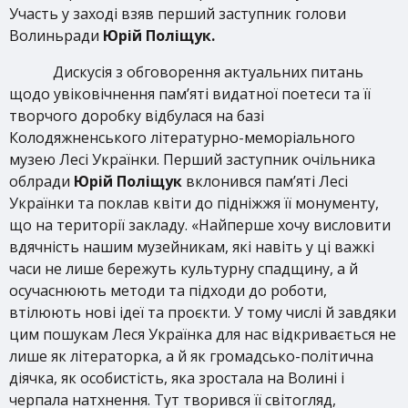
Участь у заході взяв перший заступник голови
Волиньради
Юрій Поліщук.
Дискусія з обговорення актуальних питань
щодо увіковічнення пам’яті видатної поетеси та її
творчого доробку відбулася на базі
Колодяжненського літературно-меморіального
музею Лесі Українки. Перший заступник очільника
облради
Юрій Поліщук
вклонився пам’яті Лесі
Українки та поклав квіти до підніжжя її монументу,
що на території закладу. «Найперше хочу висловити
вдячність нашим музейникам, які навіть у ці важкі
часи не лише бережуть культурну спадщину, а й
осучаснюють методи та підходи до роботи,
втілюють нові ідеї та проєкти. У тому числі й завдяки
цим пошукам Леся Українка для нас відкривається не
лише як літераторка, а й як громадсько-політична
діячка, як особистість, яка зростала на Волині і
черпала натхнення. Тут творився її світогляд,