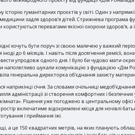
чну історію гуманітарних проєктів у світі. Один з напр
медицини задля здоров’я дітей. Стрижнева програма фун
ти користуються перевагами якісної охорони здоров’я, а 
о, рідні хочуть бути поруч зі своєю малечею у важкий пе
іноді до 6 місяців. І навіть після досягнення ремісії, вон
вести упродовж одного дня. І було би чудово мати окреми
и наполегливо шукали комунікацію з фундацією «Дім Ро
зповіла генеральна директорка об’єднання захисту матери
ся наприкінці січня. За словами очільниці медоб’єднання
лля адміністрації зі створення комфортних і безпечних 
 кімната». Рішення уже погоджено в центральному офісі ф
Простір включатиме відокремлені місця для ночівлі батьків
готування і приймання їжі.
щі, а це 150 квадратних метрів, на яких планують обла
римки наших маленьких пацієнтів і їхніх батьків у важки