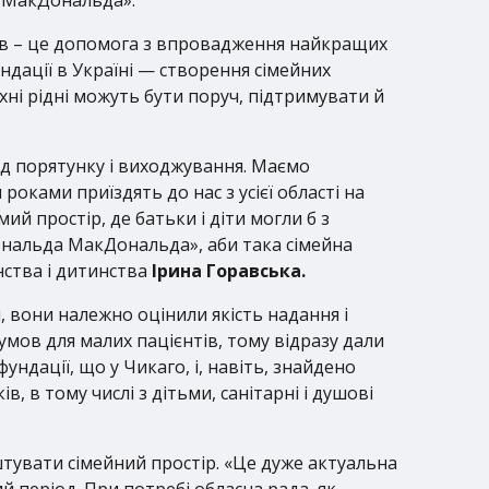
ямків – це допомога з впровадження найкращих
дації в Україні — створення сімейних
їхні рідні можуть бути поруч, підтримувати й
ріод порятунку і виходжування. Маємо
и роками приїздять до нас з усієї області на
й простір, де батьки і діти могли б з
нальда МакДональда», аби така сімейна
нства і дитинства
Ірина Горавська.
, вони належно оцінили якість надання і
умов для малих пацієнтів, тому відразу дали
ундації, що у Чикаго, і, навіть, знайдено
, в тому числі з дітьми, санітарні і душові
штувати сімейний простір. «Це дуже актуальна
й період. При потребі обласна рада, як