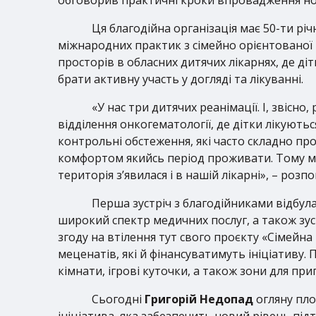
Ця благодійна організація має 50-ти рі
міжнародних практик з сімейно орієнтованої 
просторів в обласних дитячих лікарнях, де ді
брати активну участь у догляді та лікуванні.
«У нас три дитячих реанімації. І, звісн
відділення онкогематології, де дітки лікуються 
контрольні обстеження, які часто складно про
комфортом якийсь період проживати. Тому м
територія з’явилася і в нашій лікарні», – ро
Перша зустріч з благодійниками відбула
широкий спектр медичних послуг, а також зуси
згоду на втілення тут свого проєкту «Сімейна
меценатів, які й фінансуватимуть ініціативу. 
кімнати, ігрові куточки, а також зони для при
Сьогодні
Григорій Недопад
огляну пло
ініціатива, яка забезпечить новий рівень підт