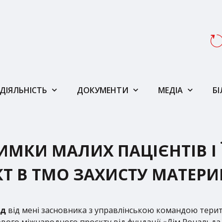
ДІЯЛЬНІСТЬ
ДОКУМЕНТИ
МЕДІА
Б
ИМКИ МАЛИХ ПАЦІЄНТІВ І 
Т В ТМО ЗАХИСТУ МАТЕРИ
ад
від мені засновника з управлінською командою тери
вого міжнародного проєкту від фундації «Дім Рональд