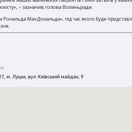
роєкту», – зазначив голова Волиньради.
ім Рональда МакДональда», під час якого буде представ
зня.
СА
7, м. Луцьк, вул. Київський майдан, 9