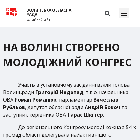
ВОЛИНСЬКА ОБЛАСНА
РАДА
офіційний сайт
НА ВОЛИНІ СТВОРЕНО
МОЛОДІЖНИЙ КОНГРЕС
Участь в установчому засіданні взяли голова
Волиньради
Григорій Недопад
, т.в.о. начальника
ОВА
Роман Романюк
, парламентар
Вячеслав
Рубльов
, депутат обласної ради
Андрій Бокоч
та
заступник керівника ОВА
Тарас Шкітер
.
До регіонального Конгресу молоді кожна з 54-х
громад області делегувала найактивнішого