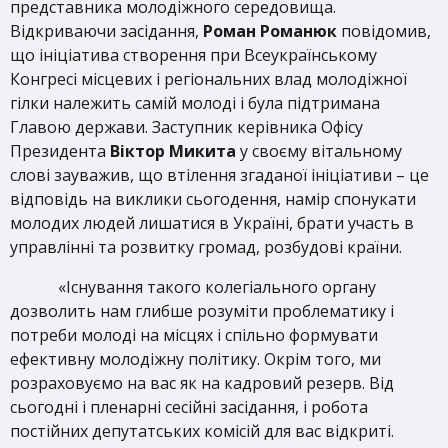
представника молодіжного середовища.
Відкриваючи засідання,
Роман Романюк
повідомив,
що ініціатива створення при Всеукраїнському
Конгресі місцевих і регіональних влад молодіжної
гілки належить самій молоді і була підтримана
Главою держави. Заступник керівника Офісу
Президента
Віктор Микита
у своєму вітальному
слові зауважив, що втілення згаданої ініціативи – це
відповідь на виклики сьогодення, намір спонукати
молодих людей лишатися в Україні, брати участь в
управлінні та розвитку громад, розбудові країни.
«Існування такого колегіального органу
дозволить нам глибше розуміти проблематику і
потреби молоді на місцях і спільно формувати
ефективну молодіжну політику. Окрім того, ми
розраховуємо на вас як на кадровий резерв. Від
сьогодні і пленарні сесійні засідання, і робота
постійних депутатських комісій для вас відкриті.