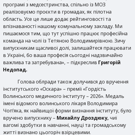
програмі з медсестринства, спільно із МОЗ
реалізовуємо проєкти в громадах, як пілотна
область. Усе це лише додає рейтинговості та
впізнаваності нашому комунальному закладу. Ми
пишаємося тим, що тут успішно працює професійна
команда на чолі із Тетяною Володимирівною. Зичу
випускникам щасливої долі, залишайтеся працювати
в Україні, бо ваша професія сьогодні надзвичайно
важлива та затребувана», – підкреслив
Григорій
Недопад.
Голова облради також долучився до вручення
інститутського «Оскара» – премії «Гордість
Волинського медичного інституту – 2026». Медаль
імені відомого волинського лікаря Володимира
Чоп’яка, як найвищої форми визнання інституту, було
вручено випускнику –
Михайлу Дроздюку,
чиї
вагомі здобутки в навчанні, науці та громадському
житті визнано цьогоріч взірцевими.