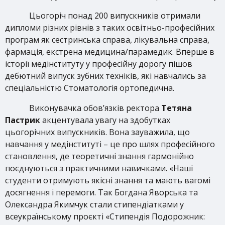
Цьогоріч понад 200 випускників отримали
дипломи різних рівнів з таких освітньо-професійних
програм як сестринська справа, лікувальна справа,
фармація, екстрена медицина/парамедик. Вперше в
історії медінституту у професійну дорогу пішов
дебютний випуск зубних техніків, які навчались за
спеціальністю Стоматологія ортопедична.
Виконувачка обов’язків ректора
Тетяна
Пастрик
акцентувала увагу на здобутках
цьогорічних випускників. Вона зауважила, що
навчання у медінституті – це про шлях професійного
становлення, де теоретичні знання гармонійно
поєднуються з практичними навичками. «Наші
студенти отримують якісні знання та мають вагомі
досягнення і перемоги. Так Богдана Яворська та
Олександра Якимчук стали стипендіатками у
всеукраїнському проєкті «Стипендія Подорожник: