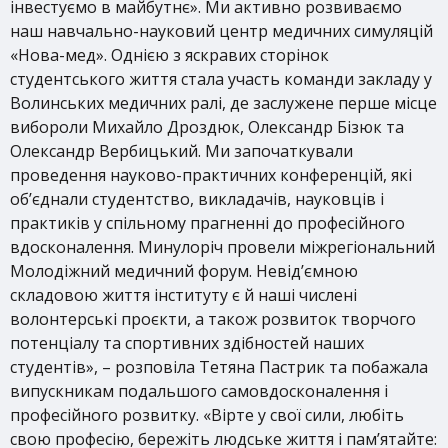
інвестуємо в майбутнє». Ми активно розвиваємо
наш навчально-науковий центр медичних симуляцій
«Нова-мед». Однією з яскравих сторінок
студентського життя стала участь команди закладу у
Волинських медичних ралі, де заслужене перше місце
вибороли Михайло Дроздюк, Олександр Бізюк та
Олександр Вербицький. Ми започаткували
проведення науково-практичних конференцій, які
об’єднали студентство, викладачів, науковців і
практиків у спільному прагненні до професійного
вдосконалення. Минулоріч провели міжрегіональний
Молодіжний медичний форум. Невід’ємною
складовою життя інституту є й наші числені
волонтерські проєкти, а також розвиток творчого
потенціалу та спортивних здібностей наших
студентів», – розповіла Тетяна Пастрик та побажала
випускникам подальшого самовдосконалення і
професійного розвитку. «Вірте у свої сили, любіть
свою професію, бережіть людське життя і пам’ятайте: