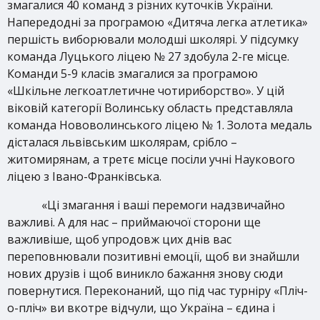
змагалися 40 команд з різних куточків України.
Напередодні за програмою «Дитяча легка атлетика»
першість виборювали молодші школярі. У підсумку
команда Луцького ліцею № 27 здобула 2-ге місце.
Команди 5-9 класів змагалися за програмою
«Шкільне легкоатлетичне чотириборство». У цій
віковій категорії Волинську область представляла
команда Нововолинського ліцею № 1. Золота медаль
дісталася львівським школярам, срібло –
житомирянам, а третє місце посіли учні Наукового
ліцею з Івано-Франківська.
«Ці змагання і ваші перемоги надзвичайно
важливі. А для нас – приймаючої сторони ще
важливіше, щоб упродовж цих днів вас
переповнювали позитивні емоції, щоб ви знайшли
нових друзів і щоб виникло бажання знову сюди
повернутися. Переконаний, що під час турніру «Пліч-
о-пліч» ви вкотре відчули, що Україна – єдина і