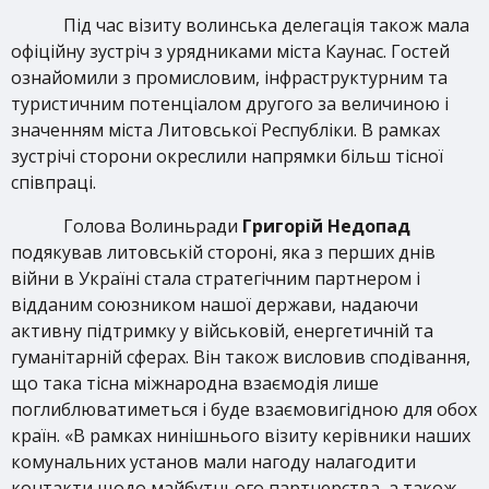
Під час візиту волинська делегація також мала
офіційну зустріч з урядниками міста Каунас. Гостей
ознайомили з промисловим, інфраструктурним та
туристичним потенціалом другого за величиною і
значенням міста Литовської Республіки. В рамках
зустрічі сторони окреслили напрямки більш тісної
співпраці.
Голова Волиньради
Григорій Недопад
подякував литовській стороні, яка з перших днів
війни в Україні стала стратегічним партнером і
відданим союзником нашої держави, надаючи
активну підтримку у військовій, енергетичній та
гуманітарній сферах. Він також висловив сподівання,
що така тісна міжнародна взаємодія лише
поглиблюватиметься і буде взаємовигідною для обох
країн. «В рамках нинішнього візиту керівники наших
комунальних установ мали нагоду налагодити
контакти щодо майбутнього партнерства, а також