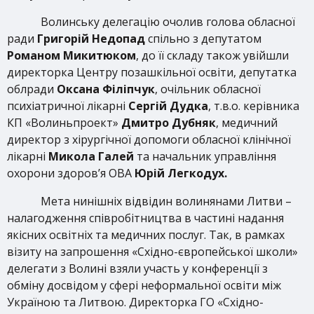
Волинську делегацію очолив голова обласної
ради
Григорій Недопад
спільно з депутатом
Романом Микитюком
, до її складу також увійшли
директорка Центру позашкільної освіти, депутатка
облради
Оксана Філіпчук
, очільник обласної
психіатричної лікарні
Сергій Дудка
, т.в.о. керівника
КП «Волиньпроект»
Дмитро Дубняк
, медичний
директор з хірургічної допомоги обласної клінічної
лікарні
Микола Галей
та начальник управління
охорони здоров’я ОВА
Юрій Легкодух.
Мета нинішніх відвідин волинянами Литви –
налагодження співробітництва в частині надання
якісних освітніх та медичних послуг. Так, в рамках
візиту на запрошення «Східно-європейської школи»
делегати з Волині взяли участь у конференції з
обміну досвідом у сфері неформальної освіти між
Україною та Литвою. Директорка ГО «Східно-