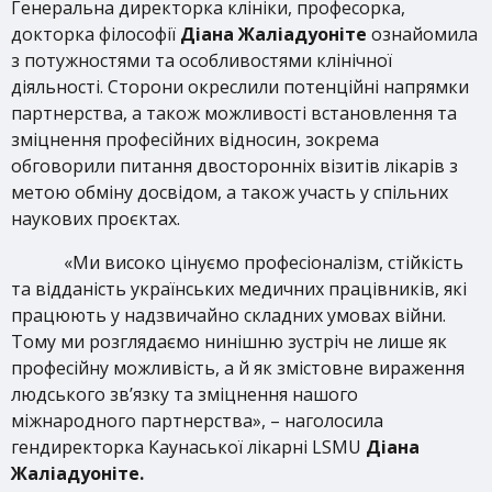
Генеральна директорка клініки, професорка,
докторка філософії
Діана Жаліадуоніте
ознайомила
з потужностями та особливостями клінічної
діяльності. Сторони окреслили потенційні напрямки
партнерства, а також можливості встановлення та
зміцнення професійних відносин, зокрема
обговорили питання двосторонніх візитів лікарів з
метою обміну досвідом, а також участь у спільних
наукових проєктах.
«Ми високо цінуємо професіоналізм, стійкість
та відданість українських медичних працівників, які
працюють у надзвичайно складних умовах війни.
Тому ми розглядаємо нинішню зустріч не лише як
професійну можливість, а й як змістовне вираження
людського зв’язку та зміцнення нашого
міжнародного партнерства», – наголосила
гендиректорка Каунаської лікарні LSMU
Діана
Жаліадуоніте.