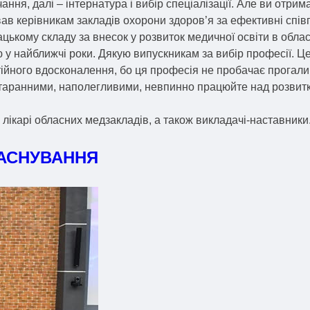
ня, далі – інтернатура і вибір спеціалізації. Але ви отрим
вав керівникам закладів охорони здоров’я за ефективні спі
кому складу за внесок у розвиток медичної освіти в област
у найближчі роки. Дякую випускникам за вибір професії. Це
стійного вдосконалення, бо ця професія не пробачає прогали
 старанними, наполегливими, невпинно працюйте над розвит
 лікарі обласних медзакладів, а також викладачі-наставники
ЗАСНУВАННЯ