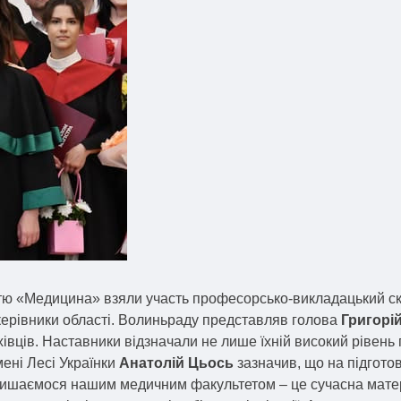
тю «Медицина» взяли участь професорсько-викладацький скл
 керівники області. Волиньраду представляв голова
Григорі
вців. Наставники відзначали не лише їхній високий рівень п
мені Лесі Українки
Анатолій Цьось
зазначив, що на підготов
 пишаємося нашим медичним факультетом – це сучасна матер