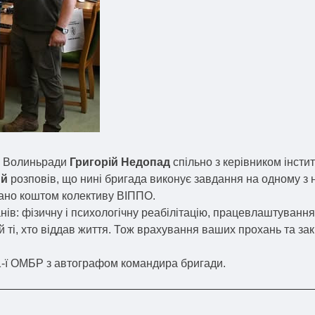
ва Волиньради
Григорій Недопад
спільно з керівником інсти
ий
розповів, що нині бригада виконує завдання на одному з 
бано коштом колективу ВІППО.
нів: фізичну і психологічну реабілітацію, працевлаштування
 ті, хто віддав життя. Тож врахування ваших прохань та зак
1-ї ОМБР з автографом командира бригади.