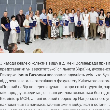
З нагоди ювілею колектив вишу від імені Волиньради приві
представники університетської спільноти України, духовенст
Ректорка
Ірина Вахович
висловила вдячність усім, хто був
відділення загальнотехнічного факультету Київського автом
«Перший набір не перевищував півтори сотні студентів, зар
міжнародну акредитацію, і наш диплом визнається без підтвер
Ексміністр МОН, а нині перший проректор Національного ун
найпомітніші та наймасштабніші зміни відбулися в останні 