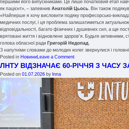
першими його випускниками. Це лише початковий етап навчан
як пацієнт», – запевнив
Анатолій Цьось
. Він також подяку
«Найперше я хочу висловити подяку професорсько-викладаць
медичних послуг, і ця проблема залишатиметься актуальною 
відповідальності, багато фізичних і душевних сил, а ще по
врятовані життя і відновлене здоров’я. Будьте активними,
голова обласної ради
Григорій Недопад
.
З напутніми словами до молодих колег звернулися і головні
Posted in
Новини
Leave a Comment
ЛНТУ ВІДЗНАЧАЄ 60-РІЧЧЯ З ЧАСУ 
Posted on
01.07.2026
by
Inna