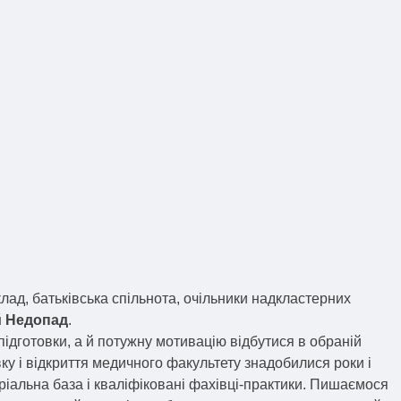
ад, батьківська спільнота, очільники надкластерних
й Недопад
.
ідготовки, а й потужну мотивацію відбутися в обраній
ку і відкриття медичного факультету знадобилися роки і
іальна база і кваліфіковані фахівці-практики. Пишаємося