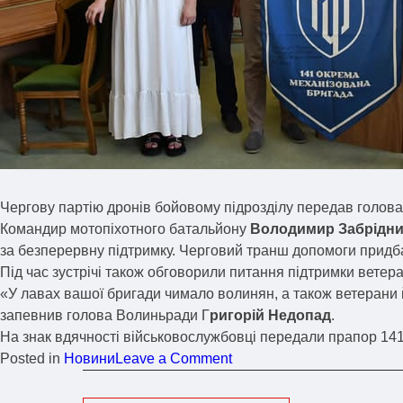
Чергову партію дронів бойовому підрозділу передав голо
Командир мотопіхотного батальйону
Володимир Забрідн
за безперервну підтримку. Черговий транш допомоги прид
Під час зустрічі також обговорили питання підтримки ветера
«У лавах вашої бригади чимало волинян, а також ветерани й
запевнив голова Волиньради Г
ригорій Недопад
.
На знак вдячності військовослужбовці передали прапор 14
Posted in
Новини
Leave a Comment