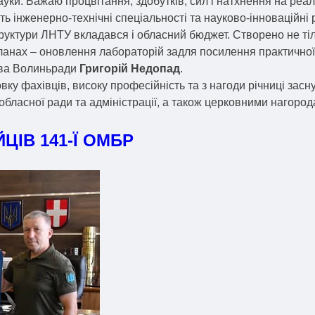
уки. Бажаю процвітання, здобутків, сил і натхнення на реалі
 інженерно-технічні спеціальності та науково-інноваційні 
уктури ЛНТУ вкладався і обласний бюджет. Створено не тіл
планах – оновлення лабораторій задля посилення практичної
лова Волиньради
Григорій Недопад
.
овку фахівців, високу професійність та з нагоди річниці зас
 обласної ради та адміністрації, а також церковними нагород
ЦІВ 141-Ї ОМБР