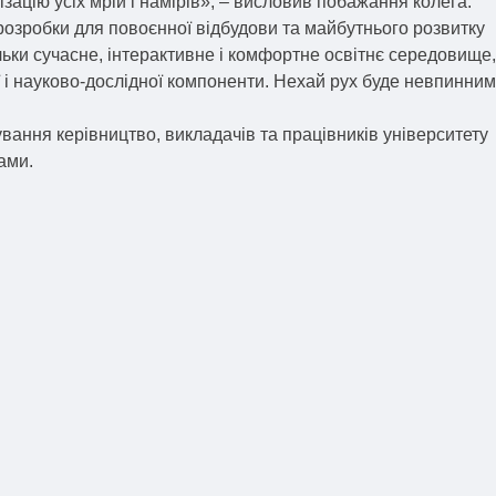
зацію усіх мрій і намірів», – висловив побажання колега.
розробки для повоєнної відбудови та майбутнього розвитку
ьки сучасне, інтерактивне і комфортне освітнє середовище,
 і науково-дослідної компоненти. Нехай рух буде невпинним
нування керівництво, викладачів та працівників університету
ами.