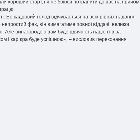
али хороший старт, і я не боюся потрапити до вас на прийом
впрацю.
і. Бо кадровий голод відчувається на всіх рівнях надання
 непростий фах, він вимагатиме повної віддачі, великої
н. Але винагородою вам буде вдячність пацієнтів за
ком і кар’єра буде успішною», – висловив переконання
.