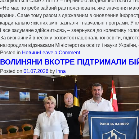
асоціюється саме з ЛНТУ – перлиною академічної освіти і на
«Не має потреби зайвий раз пояснювати, яке значення мають
країни. Саме тому разом з державним в оновлення інфрастр
кардинально якісних змін зазнали і навчальні програми. У 
і все задумане здійсниться», – звернувся до колективу го
За визначний внесок у розвиток національної освіти, підгот
нагородили відзнаками Міністерства освіти і науки України,
Posted in
Новини
Leave a Comment
ВОЛИНЯНИ ВКОТРЕ ПІДТРИМАЛИ БІЙ
Posted on
01.07.2026
by
Inna