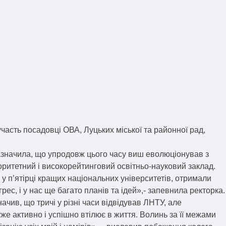
участь посадовці ОВА, Луцьких міської та районної рад,
 зазначила, що упродовж цього часу виш еволюціонував з
оритетний і високорейтинговий освітньо-науковий заклад.
 у п’ятірці кращих національних університетів, отримали
ес, і у нас ще багато планів та ідей»,- запевнила ректорка.
ачив, що тричі у різні часи відвідував ЛНТУ, але
же активно і успішно втілює в життя. Волинь за її межами