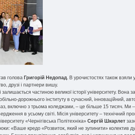
тав голова
Григорій Недопад
. В урочистостях також взяли 
во, друзі і партнери вишу.
 і залишається частиною великої історії університету. Вона
обільно-дорожнього інституту в сучасний, інноваційний, авт
аз, включно з трьома коледжами, – це більше 15 тисяч. Ми –
дження в усьому світі. Місія університету – технічний прогр
іверситету «Чернігівська Політехніка»
Сергій Шкарлет
зазн
роки: «Ваше кредо «Розвиток, який не зупинити» колектив ду