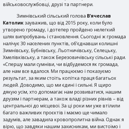
військовослужбовці, друзі та партнери.
Зимнівський сільський голова
В’ячеслав
Католик
зауважив, що від 2015 року, коли було
утворено громаду, і дотепер пройдено нелегкий
шлях випробувань і становлення. Сьогодні ж громада
налічує 30 населених пунктів, об’єднавши колишні
Зимнівську, Бубнівську, Льотничівську, Селецьку,
Хмелівківську, а також Березовичівську сільські ради.
«Спершу мали сумніви, чи відбудемося як громада,
але нам все вдалося. Ми працюємо і показуємо
результат, за яким стоїть копітка праця багатьох
людей. Доводимо, що ми єдині і сильні. Я щиро
дякую усім, хто допомагає нам розвиватися, нашим
друзям і партнерам, а також владі різних рівнів – від
центральної до місцевої. За ці роки ми уже втілили
багато важливих проєктів і маємо ще чимало
задумів, але завадила кровопролитна війна. Однак я
вірю, що завдяки нашим захисникам, ми вистоїмо і