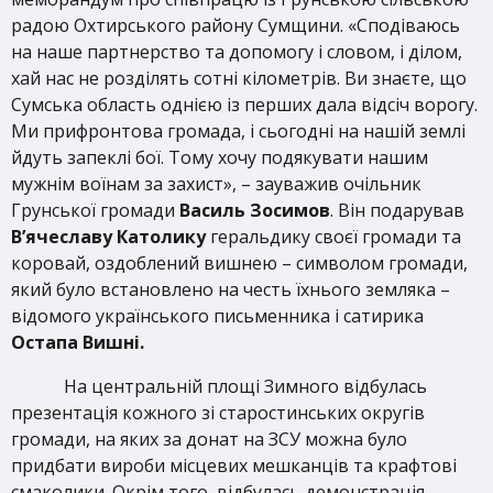
радою Охтирського району Сумщини. «Сподіваюсь
на наше партнерство та допомогу і словом, і ділом,
хай нас не розділять сотні кілометрів. Ви знаєте, що
Сумська область однією із перших дала відсіч ворогу.
Ми прифронтова громада, і сьогодні на нашій землі
йдуть запеклі бої. Тому хочу подякувати нашим
мужнім воїнам за захист», – зауважив очільник
Грунської громади
Василь Зосимов
. Він подарував
В’ячеславу Католику
геральдику своєї громади та
коровай, оздоблений вишнею – символом громади,
який було встановлено на честь їхнього земляка –
відомого українського письменника і сатирика
Остапа Вишні.
На центральній площі Зимного відбулась
презентація кожного зі старостинських округів
громади, на яких за донат на ЗСУ можна було
придбати вироби місцевих мешканців та крафтові
смаколики. Окрім того, відбулась демонстрація