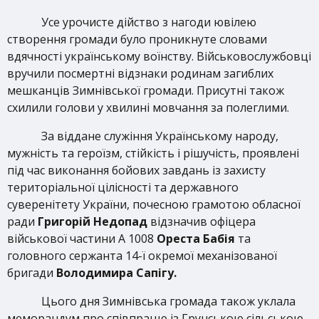
Усе урочисте дійство з нагоди ювілею
створення громади було проникнуте словами
вдячності українському воїнству. Військовослужбовці
вручили посмертні відзнаки родинам загиблих
мешканців Зимнівської громади. Присутні також
схилили голови у хвилині мовчання за полеглими.
За віддане служіння Українському народу,
мужність та героїзм, стійкість і рішучість, проявлені
під час виконання бойових завдань із захисту
територіальної цілісності та державного
суверенітету України, почесною грамотою обласної
ради
Григорій Недопад
відзначив офіцера
військової частини А 1008
Ореста Бабія
та
головного сержанта 14-ї окремої механізованої
бригади
Володимира Сапігу.
Цього дня Зимнівська громада також уклала
меморандум про співпрацю із Грунською сільською