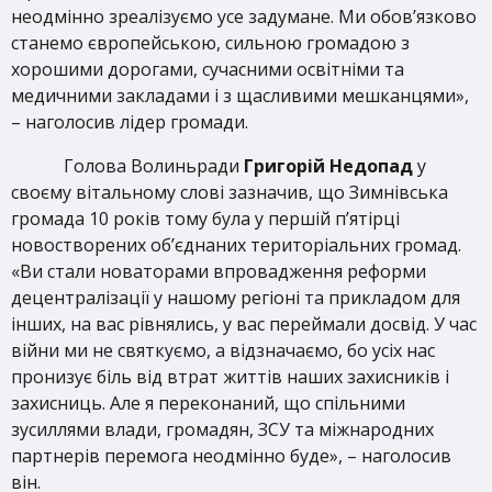
неодмінно зреалізуємо усе задумане. Ми обов’язково
станемо європейською, сильною громадою з
хорошими дорогами, сучасними освітніми та
медичними закладами і з щасливими мешканцями»,
– наголосив лідер громади.
Голова Волиньради
Григорій Недопад
у
своєму вітальному слові зазначив, що Зимнівська
громада 10 років тому була у першій п’ятірці
новостворених об’єднаних територіальних громад.
«Ви стали новаторами впровадження реформи
децентралізації у нашому регіоні та прикладом для
інших, на вас рівнялись, у вас переймали досвід. У час
війни ми не святкуємо, а відзначаємо, бо усіх нас
пронизує біль від втрат життів наших захисників і
захисниць. Але я переконаний, що спільними
зусиллями влади, громадян, ЗСУ та міжнародних
партнерів перемога неодмінно буде», – наголосив
він.