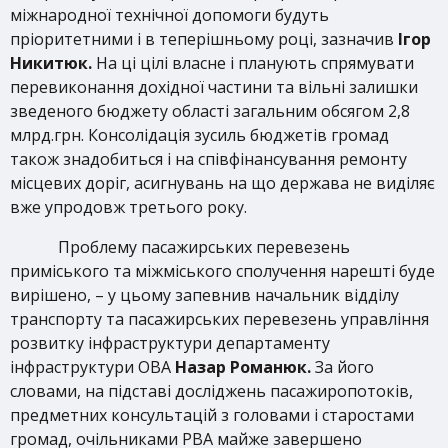
міжнародної технічної допомоги будуть
пріоритетними і в теперішньому році, зазначив
Ігор
Никитюк.
На ці цілі власне і планують спрямувати
перевиконання дохідної частини та вільні залишки
зведеного бюджету області загальним обсягом 2,8
млрд.грн. Консолідація зусиль бюджетів громад
також знадобиться і на співфінансування ремонту
місцевих доріг, асигнувань на що держава не виділяє
вже упродовж третього року.
Проблему пасажирських перевезень
приміського та міжміського сполучення нарешті буде
вирішено, – у цьому запевнив начальник відділу
транспорту та пасажирських перевезень управління
розвитку інфраструктури департаменту
інфраструктури ОВА
Назар Романюк.
За його
словами, на підставі досліджень пасажиропотоків,
предметних консультацій з головами і старостами
громад, очільниками РВА майже завершено