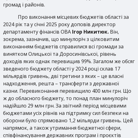
громад і районів.
Про виконання місцевих бюджетів області за
2024 рік та у січні 2025 року доповів директор
департаменту фінансів ОВА
Ігор Никитюк.
Він,
зокрема, зазначив, що минулоріч з цілковитим
виконанням бюджетів справилися всі громади за
винятком Олицької та Доросинівської, рівень
доходів яких однак перевищив 99%. Загалом же обсяг
зведеного бюджету області у 2024 році склав 17
мільярдів гривень, дві третини з яких – це власні
надходження, решта – трансферти з державної
казни. Перевиконання перевищило 400 млн грн. Що
ж до обласного бюджету, то понад план минулоріч
надійшло 29 млн грн. За звітний період місцевими
бюджетами усіх рівнів на підтримку сил безпеки на
оборони було спрямовано 1,2 мільярди гривень. Цей
напрямок, а також утримання бюджетної сфери,
співфінансування державних програм і проєктів