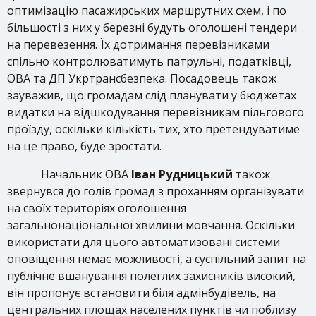
оптимізацію пасажирських маршрутних схем, і по
більшості з них у березні будуть оголошені тендери
на перевезення. Їх дотримання перевізниками
спільно контролюватимуть патрульні, податківці,
ОВА та ДП Укртрансбезпека. Посадовець також
зауважив, що громадам слід планувати у бюджетах
видатки на відшкодування перевізникам пільгового
проїзду, оскільки кількість тих, хто претендуватиме
на це право, буде зростати.
Начальник ОВА
Іван Рудницький
також
звернувся до голів громад з проханням організувати
на своїх територіях оголошення
загальнонаціональної хвилини мовчання. Оскільки
використати для цього автоматизовані системи
оповіщення немає можливості, а суспільний запит на
публічне вшанування полеглих захисників високий,
він пропонує встановити біля адмінбудівель, на
центральних площах населених пунктів чи поблизу