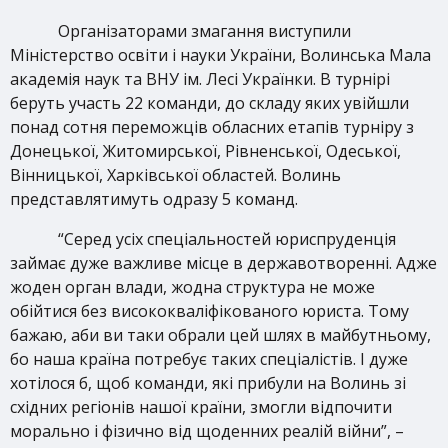
Організаторами змагання виступили
Міністерство освіти і науки України, Волинська Мала
академія наук та ВНУ ім. Лесі Українки. В турнірі
беруть участь 22 команди, до складу яких увійшли
понад сотня переможців обласних етапів турніру з
Донецької, Житомирської, Рівненської, Одеської,
Вінницької, Харківської областей. Волинь
представлятимуть одразу 5 команд.
“Серед усіх спеціальностей юриспруденція
займає дуже важливе місце в державотворенні. Адже
жоден орган влади, жодна структура не може
обійтися без висококваліфікованого юриста. Тому
бажаю, аби ви таки обрали цей шлях в майбутньому,
бо наша країна потребує таких спеціалістів. І дуже
хотілося б, щоб команди, які прибули на Волинь зі
східних регіонів нашої країни, змогли відпочити
морально і фізично від щоденних реалій війни”, –