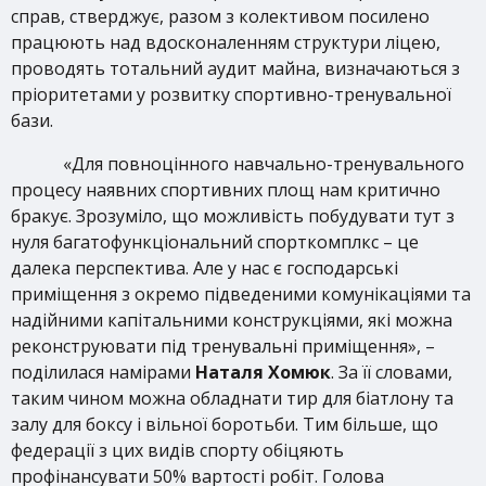
справ, стверджує, разом з колективом посилено
працюють над вдосконаленням структури ліцею,
проводять тотальний аудит майна, визначаються з
пріоритетами у розвитку спортивно-тренувальної
бази.
«Для повноцінного навчально-тренувального
процесу наявних спортивних площ нам критично
бракує. Зрозуміло, що можливість побудувати тут з
нуля багатофункціональний спорткомплкс – це
далека перспектива. Але у нас є господарські
приміщення з окремо підведеними комунікаціями та
надійними капітальними конструкціями, які можна
реконструювати під тренувальні приміщення», –
поділилася намірами
Наталя Хомюк
. За її словами,
таким чином можна обладнати тир для біатлону та
залу для боксу і вільної боротьби. Тим більше, що
федерації з цих видів спорту обіцяють
профінансувати 50% вартості робіт. Голова