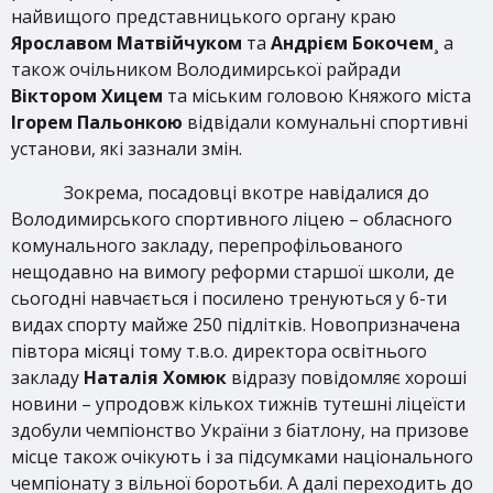
найвищого представницького органу краю
Ярославом Матвійчуком
та
Андрієм Бокочем
¸ а
також очільником Володимирської райради
Віктором Хицем
та міським головою Княжого міста
Ігорем Пальонкою
відвідали комунальні спортивні
установи, які зазнали змін.
Зокрема, посадовці вкотре навідалися до
Володимирського спортивного ліцею – обласного
комунального закладу, перепрофільованого
нещодавно на вимогу реформи старшої школи, де
сьогодні навчається і посилено тренуються у 6-ти
видах спорту майже 250 підлітків. Новопризначена
півтора місяці тому т.в.о. директора освітнього
закладу
Наталія Хомюк
відразу повідомляє хороші
новини – упродовж кількох тижнів тутешні ліцеїсти
здобули чемпіонство України з біатлону, на призове
місце також очікують і за підсумками національного
чемпіонату з вільної боротьби. А далі переходить до