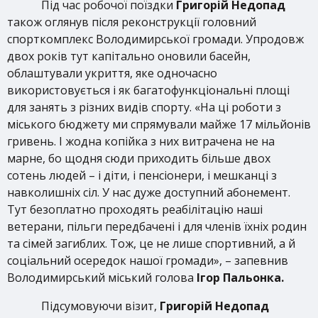
Під час робочої поїздки
Григорій Недопад
також оглянув після реконструкції головний
спорткомплекс Володимирської громади. Упродовж
двох років тут капітально оновили басейн,
облаштували укриття, яке одночасно
використовується і як багатофункціональні площі
для занять з різних видів спорту. «На ці роботи з
міського бюджету ми спрямували майже 17 мільйонів
гривень. І жодна копійка з них витрачена не на
марне, бо щодня сюди приходить більше двох
сотень людей – і діти, і пенсіонери, і мешканці з
навколишніх сіл. У нас дуже доступний абонемент.
Тут безоплатно проходять реабілітацію наші
ветерани, пільги передбачені і для членів їхніх родин
та сімей загиблих. Тож, це не лише спортивний, а й
соціальний осередок нашої громади», – запевнив
Володимирський міський голова
Ігор Пальонка.
Підсумовуючи візит,
Григорій Недопад