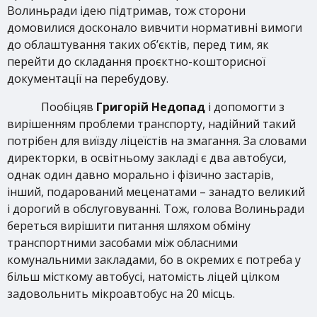
Волиньради ідею підтримав, тож сторони
домовилися досконало вивчити нормативні вимоги
до облаштування таких об’єктів, перед тим, як
перейти до складання проєктно-кошторисної
документації на перебудову.
Пообіцяв
Григорій Недопад
і допомогти з
вирішенням проблеми транспорту, надійний такий
потрібен для виїзду ліцеїстів на змагання. За словами
директорки, в освітньому закладі є два автобуси,
однак один давно морально і фізично застарів,
інший, подарований меценатами – занадто великий
і дорогий в обслуговуванні. Тож, голова Волиньради
береться вирішити питання шляхом обміну
транспортними засобами між обласними
комунальними закладами, бо в окремих є потреба у
більш місткому автобусі, натомість ліцей цілком
задовольнить мікроавтобус на 20 місць.