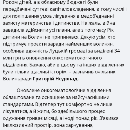
Роком дітей, а в обласному бюджеті були
передбачені суттєві капіталовкладення, в тому числі і
для поліпшення умов лікування в медоб’єднанні
захисту материнства і дитинства. На жаль, війна
завадила здійснити усі плани, але з того часу Рік
дитини на Волині не припинявся. Дякую усім, хто
підтримує проєкти заради найменших волинян,
особлива вдячність Луцькій громаді за виділені 34
млн грн в оновлення онкогематологічного
відділення. Бажаю, аби в цьому та інших відділеннях
були тільки щасливі історії», – зазначив очільник
Волиньради
Григорій Недопад.
Оновлене онкогематологічне відділення
облаштоване та оснащене за найсучаснішими
стандартами. Відтепер тут комфортно не лише
лікуватися, а й жити, бо здебільшого процес
одужання триває місяці, а іноді понад рік. З’явився
інклюзивний простір, зона харчування,