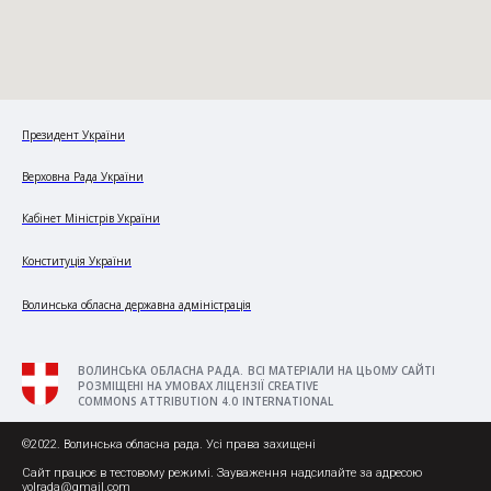
Президент України
Верховна Рада України
Кабінет Міністрів України
Конституція України
Волинська обласна державна адміністрація
ВОЛИНСЬКА ОБЛАСНА РАДА. ВСІ МАТЕРІАЛИ НА ЦЬОМУ САЙТІ
РОЗМІЩЕНІ НА УМОВАХ ЛІЦЕНЗІЇ CREATIVE
COMMONS ATTRIBUTION 4.0 INTERNATIONAL
©2022. Волинська обласна рада. Усі права захищені
Сайт працює в тестовому режимі. Зауваження надсилайте за адресою
volrada@gmail.com