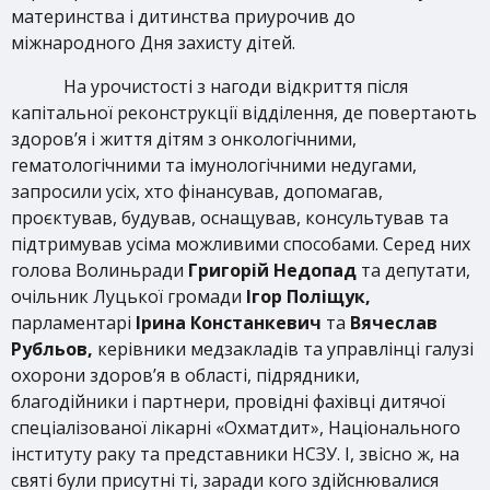
материнства і дитинства приурочив до
міжнародного Дня захисту дітей.
На урочистості з нагоди відкриття після
капітальної реконструкції відділення, де повертають
здоров’я і життя дітям з онкологічними,
гематологічними та імунологічними недугами,
запросили усіх, хто фінансував, допомагав,
проєктував, будував, оснащував, консультував та
підтримував усіма можливими способами. Серед них
голова Волиньради
Григорій Недопад
та депутати,
очільник Луцької громади
Ігор Поліщук,
парламентарі
Ірина Констанкевич
та
Вячеслав
Рубльов,
керівники медзакладів та управлінці галузі
охорони здоров’я в області, підрядники,
благодійники і партнери, провідні фахівці дитячої
спеціалізованої лікарні «Охматдит», Національного
інституту раку та представники НСЗУ. І, звісно ж, на
святі були присутні ті, заради кого здійснювалися