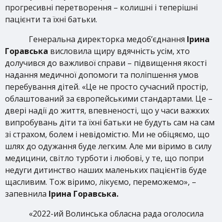
прогресивні перетворення – колишні і теперішні
пацієнти та їхні батьки.
Генеральна директорка медоб’єднання
Ірина
Горавська
висловила щиру вдячність усім, хто
долучився до важливої справи – підвищення якості
надання медичної допомоги та поліпшення умов
перебування дітей. «Це не просто сучасний простір,
облаштований за європейськими стандартами. Це –
двері надії до життя, впевненості, що у часи важких
випробувань діти та їхні батьки не будуть сам на сам
зі страхом, болем і невідомістю. Ми не обіцяємо, що
шлях до одужання буде легким. Але ми віримо в силу
медицини, світло турботи і любові, у те, що попри
недуги дитинство наших маленьких пацієнтів буде
щасливим. Тож віримо, лікуємо, переможемо», –
запевнила
Ірина Горавська.
«2022-ий Волинська обласна рада оголосила