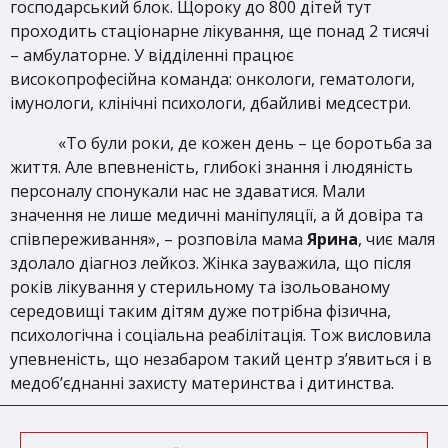
господарський блок. Щороку до 800 дітей тут
проходить стаціонарне лікування, ще понад 2 тисячі
– амбулаторне. У відділенні працює
високопрофесійна команда: онкологи, гематологи,
імунологи, клінічні психологи, дбайливі медсестри.
«То були роки, де кожен день – це боротьба за
життя. Але впевненість, глибокі знання і людяність
персоналу спонукали нас не здаватися. Мали
значення не лише медичні маніпуляції, а й довіра та
співпереживання», – розповіла мама
Ярина
, чиє маля
здолало діагноз лейкоз. Жінка зауважила, що після
років лікування у стерильному та ізольованому
середовищі таким дітям дуже потрібна фізична,
психологічна і соціальна реабілітація. Тож висловила
упевненість, що незабаром такий центр з’явиться і в
медоб’єднанні захисту материнства і дитинства.