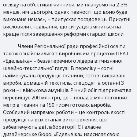
огляду на об’єктивні чинники, ми плануємо на 2-3%
менше, ніч цьогоріч, однак певності, що воно буде
виконане немає», – припускає посадовець. Присутні
висловили сподівання, що ситуація зміниться на
краще після завершення реформи старшої школи.
Члени Регіональної ради професійної освіти
також ознайомилися з виробничим процесом ПРАТ
«Едельвіка» – беззаперечного лідера вітчизняної
швейно-текстильної галузі. В переліку – сотні
найменувань продукції: тканини, готові вишивані
вироби, домашній текстиль, спецодяг, а останні 3
роки – і військова амуніція. Річний обіг підприємства
перевищує 200 млн грн, це – понад 2 млн погонних
метрів тканин та 150 тисяч готових виробів.
Особливий напрямок роботи – це контроль якості
продукції на всіх етапах виготовлення, що
забезпечують дві лабораторії. Є і власне
дизайнерське бюро. «Едельвіка» надсилає свою