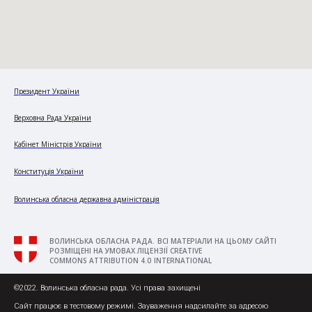
Президент України
Верховна Рада України
Кабінет Міністрів України
Конституція України
Волинська обласна державна адміністрація
ВОЛИНСЬКА ОБЛАСНА РАДА. ВСІ МАТЕРІАЛИ НА ЦЬОМУ САЙТІ
РОЗМІЩЕНІ НА УМОВАХ ЛІЦЕНЗІЇ CREATIVE
COMMONS ATTRIBUTION 4.0 INTERNATIONAL
©2022. Волинська обласна рада. Усі права захищені
Сайт працює в тестовому режимі. Зауваження надсилайте за адресою