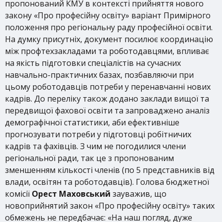
пропонований КМУ в контексті прийняття нового
закону «Про професійну освіту» варіант Примірного
положення про регіональну раду професійної освіти.
На думку присутніх, документ посилює координацію
між профтехзакладами та роботодавцями, впливає
на якість підготовки спеціалістів на сучасних
навчально-практичних базах, позбавляючи при
цьому роботодавців потреби у перенавчанні нових
кадрів. До переліку також додано заклади вищої та
передвищої фахової освіти та запроваджено аналіз
демографічної статистики, аби ефективніше
прогнозувати потреби у підготовці робітничих
кадрів та фахівців. З чим не погодилися члени
регіональної ради, так це з пропонованим
зменшенням кількості членів (по 5 представників від
влади, освітян та роботодавців). Голова бюджетної
комісії
Орест Маховський
зауважив, що
новоприйнятий закон «Про професійну освіту» таких
обмежень не передбачає: «На наш погляд, дуже