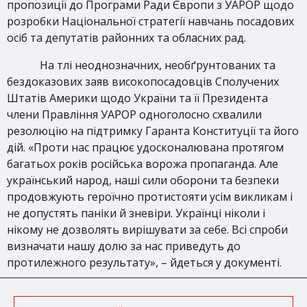
пропозиції до Програми Ради Європи з УАРОР щодо
розробки Національної стратегії навчань посадових
осіб та депутатів районних та обласних рад.
На тлі неоднозначних, необґрунтованих та
бездоказових заяв високопосадовців Сполучених
Штатів Америки щодо України та її Президента
члени Правління УАРОР одноголосно схвалили
резолюцію на підтримку Гаранта Конституції та його
дій. «Проти нас працює удосконалювана протягом
багатьох років російська ворожа пропаганда. Але
український народ, наші сили оборони та безпеки
продовжують героїчно протистояти усім викликам і
не допустять паніки й зневіри. Українці ніколи і
нікому не дозволять вирішувати за себе. Всі спроби
визначати нашу долю за нас приведуть до
протилежного результату», – йдеться у документі.