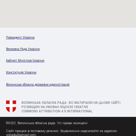
Президент України
Верховна Рада України
Кабінет Міністрів України
Конституція України
Волинська обласна державна адміністрація
ВОЛИНСЬКА ОБЛАСНА РАДА. ВСІ МАТЕРІАЛИ НА ЦЬОМУ САЙТІ
РОЗМІЩЕНІ НА УМОВАХ ЛІЦЕНЗІЇ CREATIVE
COMMONS ATTRIBUTION 4.0 INTERNATIONAL
©2022. Волинська обласна рада. Усі права захищені
Сайт працює в тестовому режимі. Зауваження надсилайте за адресою
volrada@gmail.com