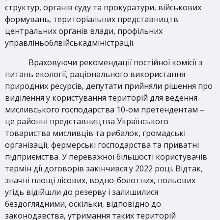
структур, органів суду та прокуратури, військових
формувань, територіальних представництв
центральних органів влади, профільних
управліньоблвійськадміністрації.
Враховуючи рекомендації постійної комісії з
питань екології, раціонального використання
природних ресурсів, депутати прийняли рішення про
виділення у користування територій для ведення
мисливського господарства 10-ом претендентам –
це районні представництва Українського
товариства мисливців та рибалок, громадські
організації, фермерські господарства та приватні
підприємства. У переважної більшості користувачів
термін дії договорів закінчився у 2022 році. Відтак,
значні площі лісових, водно-болотних, польових
угідь відійшли до резерву і залишилися
бездоглядними, оскільки, відповідно до
законодавства, утримання таких територій