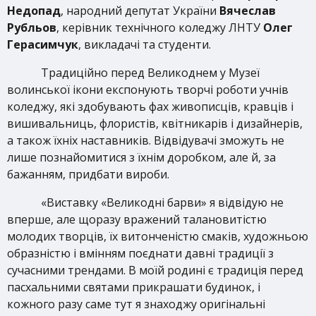
Недопад
, народний депутат України
Вячеслав
Рубльов
, керівник технічного коледжу ЛНТУ
Олег
Герасимчук
, викладачі та студенти.
Традиційно перед Великоднем у Музеї
волинської ікони експонують творчі роботи учнів
коледжу, які здобувають фах живописців, кравців і
вишивальниць, флористів, квітникарів і дизайнерів,
а також їхніх наставників. Відвідувачі зможуть не
лише познайомитися з їхнім доробком, але й, за
бажанням, придбати вироби.
«Виставку «Великодні барви» я відвідую не
вперше, але щоразу вражений талановитістю
молодих творців, їх витонченістю смаків, художньою
образністю і вмінням поєднати давні традиції з
сучасними трендами. В моїй родині є традиція перед
пасхальними святами прикрашати будинок, і
кожного разу саме тут я знаходжу оригінальні