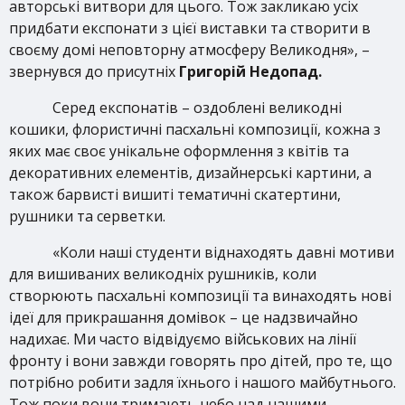
авторські витвори для цього. Тож закликаю усіх
придбати експонати з цієї виставки та створити в
своєму домі неповторну атмосферу Великодня», –
звернувся до присутніх
Григорій Недопад.
Серед експонатів – оздоблені великодні
кошики, флористичні пасхальні композиції, кожна з
яких має своє унікальне оформлення з квітів та
декоративних елементів, дизайнерські картини, а
також барвисті вишиті тематичні скатертини,
рушники та серветки.
«Коли наші студенти віднаходять давні мотиви
для вишиваних великодніх рушників, коли
створюють пасхальні композиції та винаходять нові
ідеї для прикрашання домівок – це надзвичайно
надихає. Ми часто відвідуємо військових на лінії
фронту і вони завжди говорять про дітей, про те, що
потрібно робити задля їхнього і нашого майбутнього.
Тож поки вони тримають небо над нашими